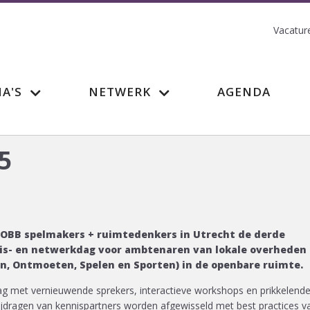
Vacatur
A'S
NETWERK
AGENDA
5
t OBB spelmakers + ruimtedenkers in Utrecht de derde
nis- en netwerkdag voor ambtenaren van lokale overheden
n, Ontmoeten, Spelen en Sporten) in de openbare ruimte.
g met vernieuwende sprekers, interactieve workshops en prikkelend
jdragen van kennispartners worden afgewisseld met best practices v