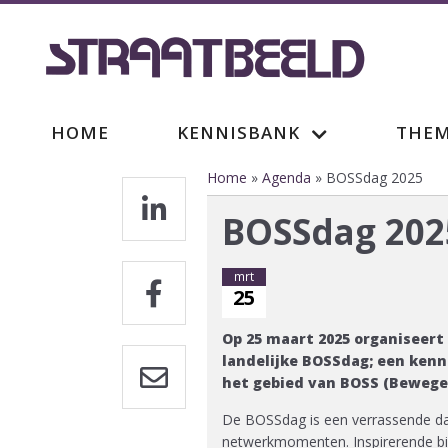
Overslaan
en
naar
de
inhoud
gaan
Hoofdnavigatie
HOME
KENNISBANK
THEM
Home
Agenda
BOSSdag 2025
Kruimelpad
BOSSdag 202
mrt
25
Op 25 maart 2025 organiseer
landelijke BOSSdag; een ken
het gebied van BOSS (Bewege
De BOSSdag is een verrassende da
netwerkmomenten. Inspirerende bi