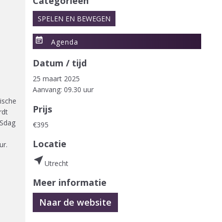
Categorieën
SPELEN EN BEWEGEN
event_note
Agenda
Datum / tijd
25 maart 2025
Aanvang: 09.30 uur
gische
Prijs
rdt
SSdag
€395
Locatie
ur.
near_me
Utrecht
Meer informatie
Naar de website