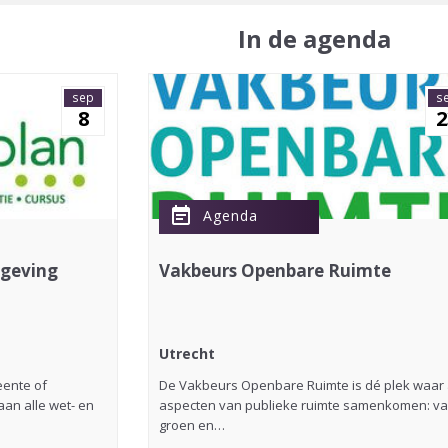
In de agenda
sep
s
8
2
event_note
Agenda
lgeving
Vakbeurs Openbare Ruimte
Utrecht
eente of
De Vakbeurs Openbare Ruimte is dé plek waar 
an alle wet- en
aspecten van publieke ruimte samenkomen: v
groen en…