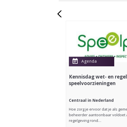
nov
26
event_note
Agenda
rlijk 2026
Kennisdag wet- en rege
speelvoorzieningen
Centraal in Nederland
Hét jaarlijkse kennis- en
Hoe zorg je ervoor dat je als gem
ver de natuurinclusieve
beheerder aantoonbaar voldoet a
26…
regelgeving rond…