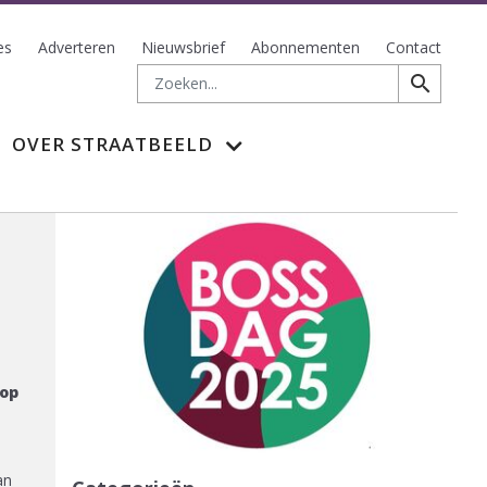
es
Adverteren
Nieuwsbrief
Abonnementen
Contact
Zoeken
search
OVER STRAATBEELD
 op
e
an