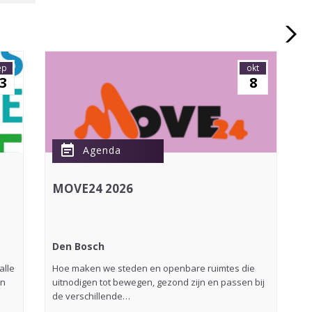
ep
okt
3
8
event_note
Agenda
MOVE24 2026
Den Bosch
D
alle
Hoe maken we steden en openbare ruimtes die
H
an
uitnodigen tot bewegen, gezond zijn en passen bij
N
de verschillende…
s