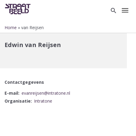
Overslaan
en
search
Toggl
naar
de
Home
van Reijsen
inhoud
Kruimelpad
gaan
Edwin van Reijsen
Contactgegevens
E-mail
evanreijsen@intratone.nl
Organisatie
Intratone