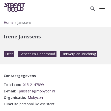
Overslaan
en
search
Toggl
naar
de
Home
Janssens
inhoud
Kruimelpad
gaan
Irene Janssens
Licht
Beheer en Onderhoud
Ontwerp en Inrichting
Contactgegevens
Telefoon
015-2147899
E-mail
i.janssens@mobycon.nl
Organisatie
Mobycon
Functie
persoonlijke assistent