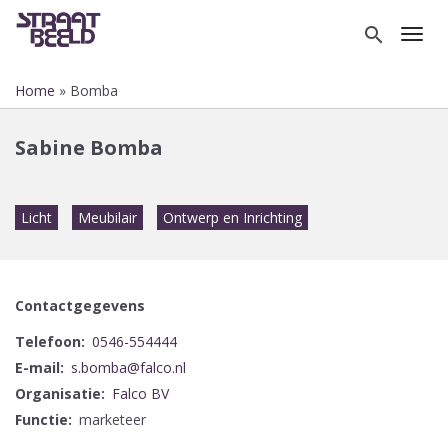
Overslaan
en
search
Toggl
naar
de
Home
Bomba
inhoud
Kruimelpad
gaan
Sabine Bomba
Licht
Meubilair
Ontwerp en Inrichting
Contactgegevens
Telefoon
0546-554444
E-mail
s.bomba@falco.nl
Organisatie
Falco BV
Functie
marketeer