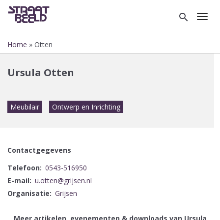
Overslaan
en
search
Toggl
naar
de
Home
Otten
inhoud
Kruimelpad
gaan
Ursula Otten
Meubilair
Ontwerp en Inrichting
Contactgegevens
Telefoon
0543-516950
E-mail
u.otten@grijsen.nl
Organisatie
Grijsen
Meer artikelen, evenementen & downloads van Ursula