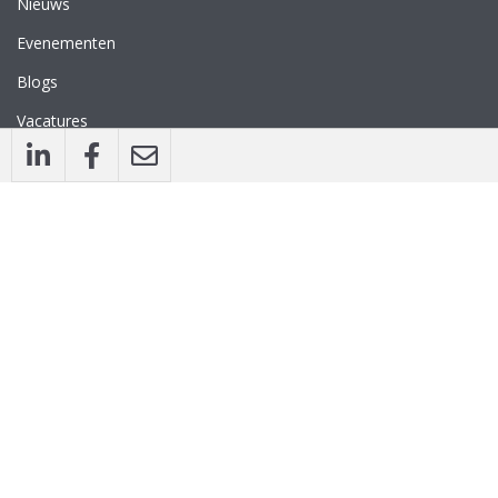
Nieuws
Evenementen
Blogs
Vacatures
Nieuwsbrief
WEBSITE
Privacyverklaring
Disclaimer
Algemene voorwaarden
CONTACT
Straatbeeld