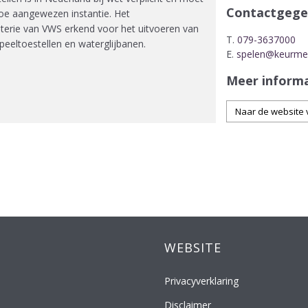
Contactgege
oe aangewezen instantie. Het
sterie van VWS erkend voor het uitvoeren van
T.
079-3637000
speeltoestellen en waterglijbanen.
E.
spelen@keurmer
Meer inform
Naar de website 
WEBSITE
Privacyverklaring
Disclaimer