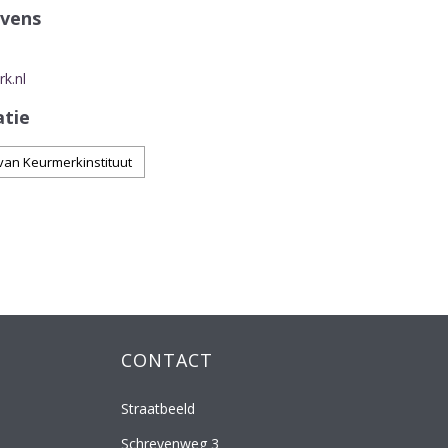
vens
k.nl
atie
van Keurmerkinstituut
CONTACT
Straatbeeld
Schrevenweg 3