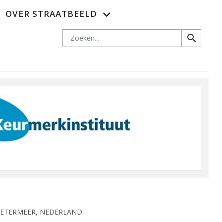
OVER STRAATBEELD
es
Adverteren
Nieuwsbrief
Abonnementen
Contact
Zoeken
search
OETERMEER, NEDERLAND.