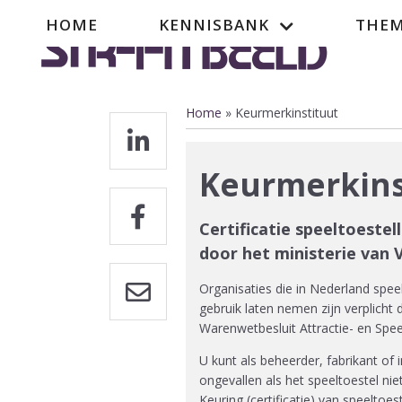
Overslaan
Hoofdnavigatie
HOME
KENNISBANK
THEM
en
naar
de
inhoud
gaan
Home
Keurmerkinstituut
Kruimelpad
Keurmerkins
Certificatie speeltoeste
door het ministerie van
Organisaties die in Nederland spee
gebruik laten nemen zijn verplicht 
Warenwetbesluit Attractie- en Spee
U kunt als beheerder, fabrikant of
ongevallen als het speeltoestel nie
Keuring (certificatie) van speeltoes