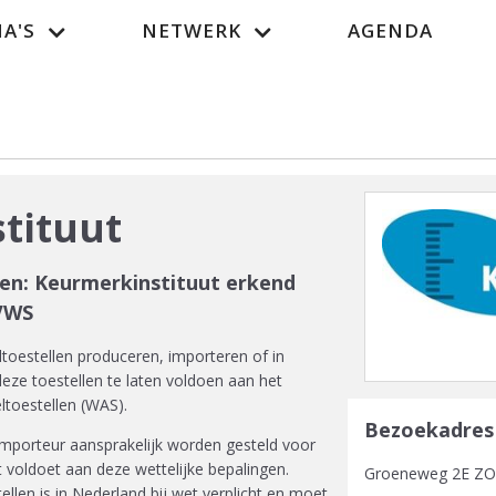
A'S
NETWERK
AGENDA
Vacatur
tituut
llen: Keurmerkinstituut erkend
 VWS
ltoestellen produceren, importeren of in
deze toestellen te laten voldoen aan het
ltoestellen (WAS).
Bezoekadres
 importeur aansprakelijk worden gesteld voor
t voldoet aan deze wettelijke bepalingen.
Groeneweg 2E Z
tellen is in Nederland bij wet verplicht en moet