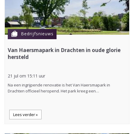
cases
Bedrijfsnieuws
Van Haersmapark in Drachten in oude glorie
hersteld
21 jul om 15:11 uur
Na een ingrijpende renovatie is het Van Haersmapark in
Drachten officieel heropend. Het park kreeg een…
Lees verder »