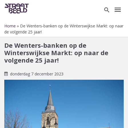
Overslaan
en
search
Toggl
naar
de
Home
De Wenters-banken op de Winterswijkse Markt: op naar
inhoud
Kruimelpad
de volgende 25 jaar!
gaan
De Wenters-banken op de
Winterswijkse Markt: op naar de
volgende 25 jaar!
donderdag 7 december 2023