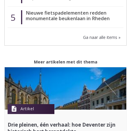
Nieuwe fietspadelementen redden
5
monumentale beukenlaan in Rheden
Ga naar alle items »
Meer artikelen met dit thema
description
Artikel
Drie pleinen, één verhaal: hoe Deventer zijn