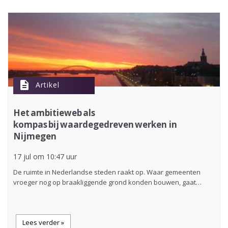
description
Artikel
Het ambitieweb als
kompas bij waardegedreven werken in
Nijmegen
17 jul om 10:47 uur
De ruimte in Nederlandse steden raakt op. Waar gemeenten
vroeger nog op braakliggende grond konden bouwen, gaat…
Lees verder »