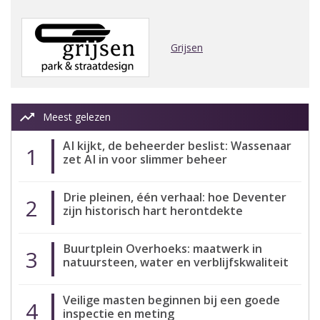
Grijsen
trending_up
Meest gelezen
AI kijkt, de beheerder beslist: Wassenaar
1
zet AI in voor slimmer beheer
Drie pleinen, één verhaal: hoe Deventer
2
zijn historisch hart herontdekte
Buurtplein Overhoeks: maatwerk in
3
natuursteen, water en verblijfskwaliteit
Veilige masten beginnen bij een goede
4
inspectie en meting