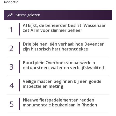
Redactie
trending_up
Meest gelezen
AI kijkt, de beheerder beslist: Wassenaar
1
zet AI in voor slimmer beheer
Drie pleinen, één verhaal: hoe Deventer
2
zijn historisch hart herontdekte
Buurtplein Overhoeks: maatwerk in
3
natuursteen, water en verblijfskwaliteit
Veilige masten beginnen bij een goede
4
inspectie en meting
Nieuwe fietspadelementen redden
5
monumentale beukenlaan in Rheden