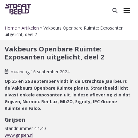
Overslaan
en
search
Toggl
naar
de
Home
Artikelen
Vakbeurs Openbare Ruimte: Exposanten
inhoud
Kruimelpad
uitgelicht, deel 2
gaan
Vakbeurs Openbare Ruimte:
Exposanten uitgelicht, deel 2
maandag 16 september 2024
Op 25 en 26 september vindt in de Utrechtse Jaarbeurs
de Vakbeurs Openbare Ruimte plaats. Straatbeeld licht
alvast enkele exposanten uit. In deze aflevering zijn dat
Grijsen, Normec Rei-Lux, Mh2O, Signify, IPC Groene
Ruimte en Falco.
Grijsen
Standnummer 4.1.40
www.grijsen.nl