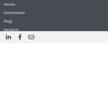
Nieuws
Evenementen
Blogs
Vacatures
Nieuwsbrief
WEBSITE
Privacyverklaring
Disclaimer
Algemene voorwaarden
CONTACT