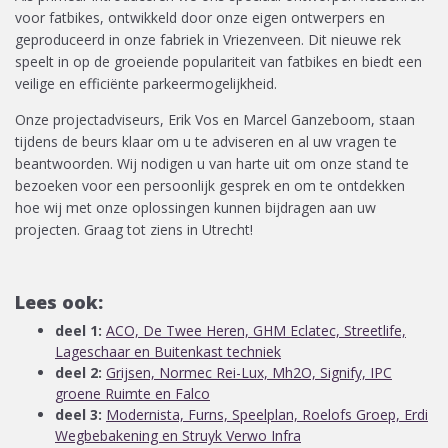
voor fatbikes, ontwikkeld door onze eigen ontwerpers en
geproduceerd in onze fabriek in Vriezenveen. Dit nieuwe rek
speelt in op de groeiende populariteit van fatbikes en biedt een
veilige en efficiënte parkeermogelijkheid.
Onze projectadviseurs, Erik Vos en Marcel Ganzeboom, staan
tijdens de beurs klaar om u te adviseren en al uw vragen te
beantwoorden. Wij nodigen u van harte uit om onze stand te
bezoeken voor een persoonlijk gesprek en om te ontdekken
hoe wij met onze oplossingen kunnen bijdragen aan uw
projecten. Graag tot ziens in Utrecht!
Lees ook:
deel 1:
ACO, De Twee Heren, GHM Eclatec, Streetlife,
Lageschaar en Buitenkast techniek
deel 2:
Grijsen, Normec Rei-Lux, Mh2O, Signify, IPC
groene Ruimte en Falco
deel 3:
Modernista, Furns, Speelplan, Roelofs Groep, Erdi
Wegbebakening en Struyk Verwo Infra