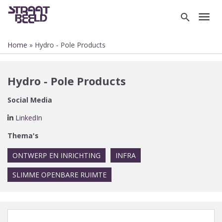
Overslaan
en
search
Toggl
naar
de
Home
Hydro - Pole Products
inhoud
Kruimelpad
gaan
Hydro - Pole Products
Social Media
LinkedIn
Thema's
ONTWERP EN INRICHTING
INFRA
SLIMME OPENBARE RUIMTE