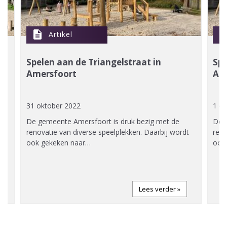
description
descript
Artikel
e
Spelen aan de Triangelstraat in
Spe
Amersfoort
Am
31 oktober 2022
1 o
De gemeente Amersfoort is druk bezig met de
De 
renovatie van diverse speelplekken. Daarbij wordt
reno
ook gekeken naar…
ook
Lees verder »