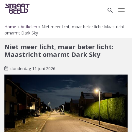
Overslaan
en
search
Toggl
naar
de
Home
Artikelen
Niet meer licht, maar beter licht: Maastricht
inhoud
Kruimelpad
omarmt Dark Sky
gaan
Niet meer licht, maar beter licht:
Maastricht omarmt Dark Sky
donderdag 11 juni 2026