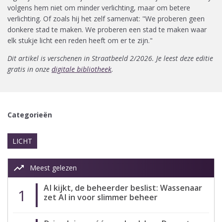
volgens hem niet om minder verlichting, maar om betere
verlichting. Of zoals hij het zelf samenvat: "We proberen geen
donkere stad te maken. We proberen een stad te maken waar
elk stukje licht een reden heeft om er te zijn."
Dit artikel is verschenen in Straatbeeld 2/2026. Je leest deze editie
gratis in onze
digitale bibliotheek
.
Categorieën
LICHT
trending_up
Meest gelezen
AI kijkt, de beheerder beslist: Wassenaar
1
zet AI in voor slimmer beheer