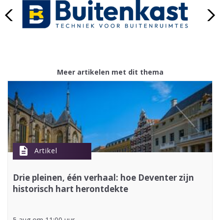
Meer artikelen met dit thema
description
Artikel
Drie pleinen, één verhaal: hoe Deventer zijn
historisch hart herontdekte
5 aug om 11:00 uur