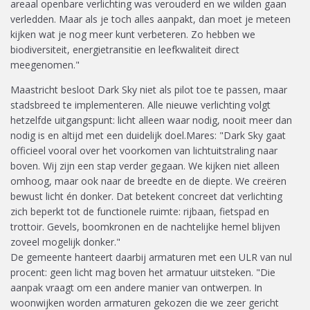
areaal openbare verlichting was verouderd en we wilden gaan
verledden. Maar als je toch alles aanpakt, dan moet je meteen
kijken wat je nog meer kunt verbeteren. Zo hebben we
biodiversiteit, energietransitie en leefkwaliteit direct
meegenomen."
Maastricht besloot Dark Sky niet als pilot toe te passen, maar
stadsbreed te implementeren. Alle nieuwe verlichting volgt
hetzelfde uitgangspunt: licht alleen waar nodig, nooit meer dan
nodig is en altijd met een duidelijk doel.Mares: "Dark Sky gaat
officieel vooral over het voorkomen van lichtuitstraling naar
boven. Wij zijn een stap verder gegaan. We kijken niet alleen
omhoog, maar ook naar de breedte en de diepte. We creëren
bewust licht én donker. Dat betekent concreet dat verlichting
zich beperkt tot de functionele ruimte: rijbaan, fietspad en
trottoir. Gevels, boomkronen en de nachtelijke hemel blijven
zoveel mogelijk donker."
De gemeente hanteert daarbij armaturen met een ULR van nul
procent: geen licht mag boven het armatuur uitsteken. "Die
aanpak vraagt om een andere manier van ontwerpen. In
woonwijken worden armaturen gekozen die we zeer gericht