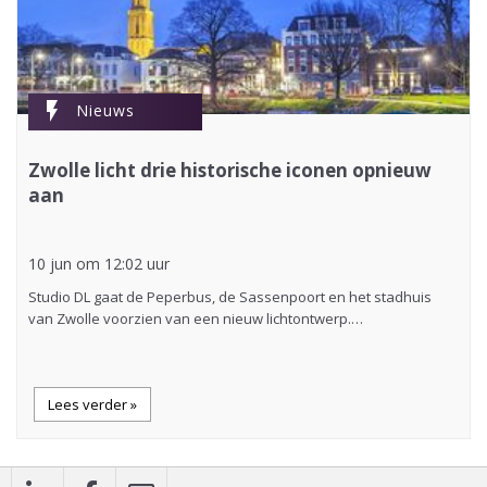
flash_on
Nieuws
Zwolle licht drie historische iconen opnieuw
aan
10 jun om 12:02 uur
Studio DL gaat de Peperbus, de Sassenpoort en het stadhuis
van Zwolle voorzien van een nieuw lichtontwerp.…
Lees verder »