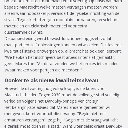
omvat ook masten, materialen en uitvoering. Op basis van data
bepaalt Maastricht welke masten vervangen moeten worden;
alleen waar noodzakelijk verandert de fysieke inrichting van de
straat. Tegelijkertijd zorgen modulaire armaturen, recyclebare
materialen en elektrisch materieel voor extra
duurzaamheidswinst.
De aanbesteding werd bewust functioneel opgezet, zodat
marktpartijen zelf oplossingen konden ontwikkelen. Dat leverde
kwalitatief sterke ontwerpen op, al bracht het ook een leerpunt.
"We hebben het inschrijvers best arbeidsintensief gemaakt",
geeft Mares toe. "Achteraf zouden we het proces iets minder
zwaar maken voor partijen die meedoen."
Donkerte als nieuw kwaliteitsniveau
Hoewel de uitvoering nog volop loopt, is de koers voor
Maastricht helder. Tegen 2030 moet de volledige stad volledig
verled en volgens het Dark Sky-principe verlicht zijn.
Het belangrijkste advies dat Mares andere gemeenten wil
meegeven, komt voort uit die ervaring. "Begin niet met
armaturen vervangen", zegt hij. "Begin met de vraag wat licht
eigenlijk moet doen in je stad." Want uiteindelijk draait Dark Sky