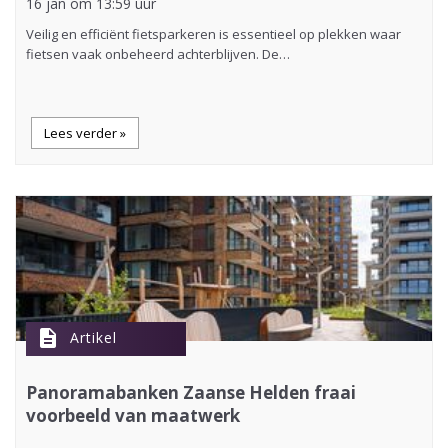
16 jan om 13:59 uur
Veilig en efficiënt fietsparkeren is essentieel op plekken waar
fietsen vaak onbeheerd achterblijven. De…
Lees verder »
description
Artikel
Panoramabanken Zaanse Helden fraai
voorbeeld van maatwerk