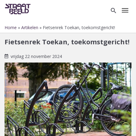
Overslaan
en
search
Toggl
naar
de
Home
Artikelen
Fietsenrek Toekan, toekomstgericht!
inhoud
Kruimelpad
gaan
Fietsenrek Toekan, toekomstgericht!
vrijdag 22 november 2024