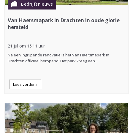
cases
Bedrijfsnieuws
Van Haersmapark in Drachten in oude glorie
hersteld
21 jul om 15:11 uur
Na een ingrijpende renovatie is het Van Haersmapark in
Drachten officieel heropend. Het park kreeg een…
Lees verder »