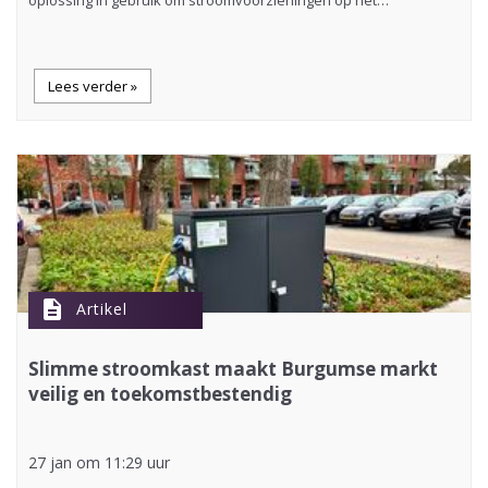
oplossing in gebruik om stroomvoorzieningen op het…
Lees verder »
description
Artikel
Slimme stroomkast maakt Burgumse markt
veilig en toekomstbestendig
27 jan om 11:29 uur