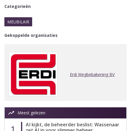
Categorieën
MEUBILAIR
Gekoppelde organisaties
Erdi Wegbebakening BV
trending_up
Meest gelezen
AI kijkt, de beheerder beslist: Wassenaar
1
zet AI in voor slimmer beheer