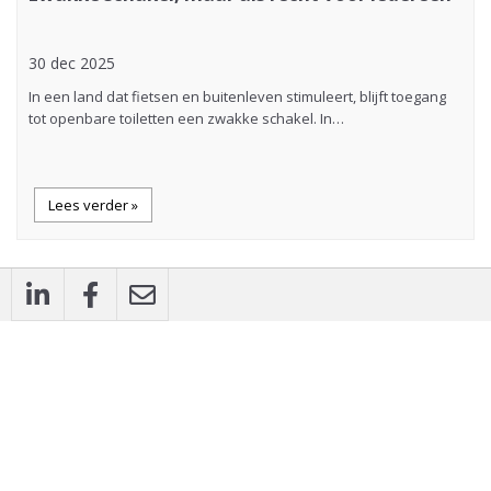
30 dec 2025
In een land dat fietsen en buitenleven stimuleert, blijft toegang
tot openbare toiletten een zwakke schakel. In…
Lees verder »
description
Artikel
Slim betalen voor energie: eenvoudige,