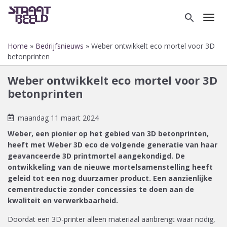
Overslaan
en
search
Toggl
naar
de
Home
Bedrijfsnieuws
Weber ontwikkelt eco mortel voor 3D
inhoud
Kruimelpad
betonprinten
gaan
Weber ontwikkelt eco mortel voor 3D
betonprinten
maandag 11 maart 2024
Weber, een pionier op het gebied van 3D betonprinten,
heeft met Weber 3D eco de volgende generatie van haar
geavanceerde 3D printmortel aangekondigd. De
ontwikkeling van de nieuwe mortelsamenstelling heeft
geleid tot een nog duurzamer product. Een aanzienlijke
cementreductie zonder concessies te doen aan de
kwaliteit en verwerkbaarheid.
Doordat een 3D-printer alleen materiaal aanbrengt waar nodig,