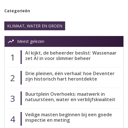
Categorieën
KLIMAAT, WATER EN GROEN
trending_up
Meest gelezen
AI kijkt, de beheerder beslist: Wassenaar
1
zet AI in voor slimmer beheer
Drie pleinen, één verhaal: hoe Deventer
2
zijn historisch hart herontdekte
Buurtplein Overhoeks: maatwerk in
3
natuursteen, water en verblijfskwaliteit
Veilige masten beginnen bij een goede
4
inspectie en meting