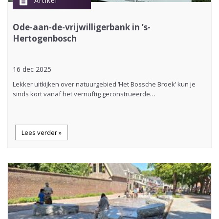
description
Artikel
Ode-aan-de-vrijwilligerbank in ’s-
Hertogenbosch
16 dec 2025
Lekker uitkijken over natuurgebied ‘Het Bossche Broek’ kun je
sinds kort vanaf het vernuftig geconstrueerde…
Lees verder »