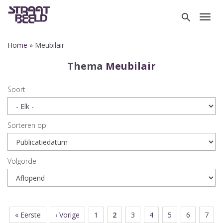
Overslaan
en
search
Toggl
naar
de
Home
Meubilair
inhoud
Kruimelpad
gaan
Thema
Meubilair
Soort
Sorteren op
Volgorde
Eerste
« Eerste
Vorige
‹ Vorige
Page
1
Huidige
2
Page
3
Page
4
Page
5
Page
6
Page
7
Paginering