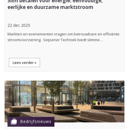
Slim betalen voor energie: eenvoudige,
eerlijke en duurzame marktstroom
22 dec 2025
Markten en evenementen vragen om betrouwbare en efficiënte
stroomvoorziening. Seijsener Techniek biedt slimme…
Lees verder »
cases
Bedrijfsnieuws