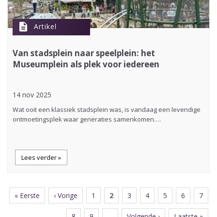
description
Artikel
Van stadsplein naar speelplein: het
Museumplein als plek voor iedereen
14 nov 2025
Wat ooit een klassiek stadsplein was, is vandaag een levendige
ontmoetingsplek waar generaties samenkomen.…
Lees verder »
Eerste
« Eerste
Vorige
‹ Vorige
Page
1
Huidige
2
Page
3
Page
4
Page
5
Page
6
Page
7
Paginering
pagina
pagina
pagina
Page
8
Page
9
…
Volgende
Volgende ›
Laatste
Laatste »