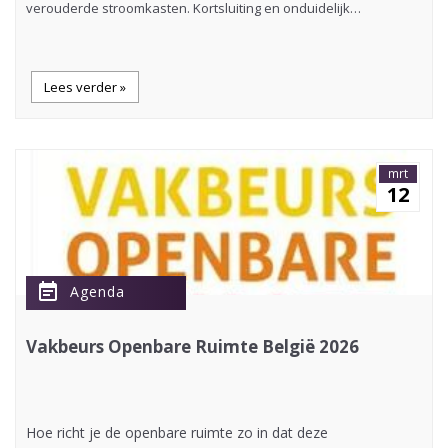
verouderde stroomkasten. Kortsluiting en onduidelijk…
Lees verder »
mrt
12
event_note
Agenda
Vakbeurs Openbare Ruimte België 2026
Hoe richt je de openbare ruimte zo in dat deze