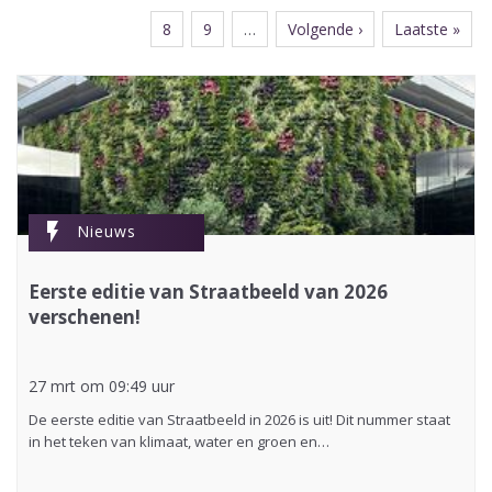
pagina
pagina
pagina
Page
8
Page
9
…
Volgende
Volgende ›
Laatste
Laatste »
pagina
pagina
flash_on
Nieuws
Eerste editie van Straatbeeld van 2026
verschenen!
27 mrt om 09:49 uur
De eerste editie van Straatbeeld in 2026 is uit! Dit nummer staat
in het teken van klimaat, water en groen en…