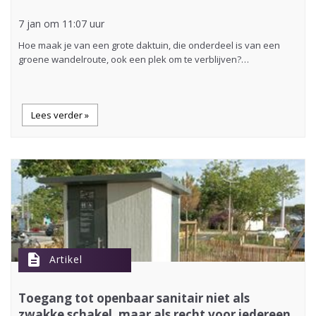
7 jan om 11:07 uur
Hoe maak je van een grote daktuin, die onderdeel is van een
groene wandelroute, ook een plek om te verblijven?…
Lees verder »
description
Artikel
Toegang tot openbaar sanitair niet als
zwakke schakel, maar als recht voor iedereen