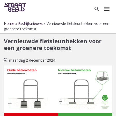
Overslaan
en
search
Toggl
naar
de
Home
Bedrijfsnieuws
Vernieuwde fietsleunhekken voor een
inhoud
Kruimelpad
groenere toekomst
gaan
Vernieuwde fietsleunhekken voor
een groenere toekomst
maandag 2 december 2024