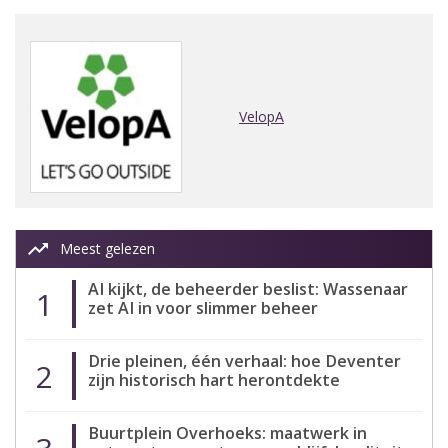
VelopA
trending_up
Meest gelezen
AI kijkt, de beheerder beslist: Wassenaar
1
zet AI in voor slimmer beheer
Drie pleinen, één verhaal: hoe Deventer
2
zijn historisch hart herontdekte
Buurtplein Overhoeks: maatwerk in