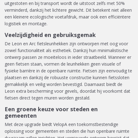
uitgestoten en bij transport wordt de uitstoot zelfs met 50%
verminderd, dankzij het lichtere gewicht. Dit betekent niet alleen
een kleinere ecologische voetafdruk, maar ook een efficiëntere
logistiek en montage.
Veelzijdigheid en gebruiksgemak
De Leon en Arc fietsleunhekken zijn ontworpen met oog voor
zowel functionaliteit als esthetiek. Dankzij hun minimalistische
ontwerp passen ze moeiteloos in ieder straatbeeld. Wanneer er
geen fietsen staan, vormen de leunhekken geen visuele of
fysieke barrière in de openbare ruimte. Fietsen zijn eenvoudig te
plaatsen en dankzij de robuuste constructie kunnen fietssloten
gemakkelijk en veilig worden bevestigd. Daarnaast biedt de
Leon extra bescherming voor gevels, doordat hij voorkomt dat
fietsen direct tegen muren worden gestald.
Een groene keuze voor steden en
gemeenten
Met deze upgrade biedt VelopA een toekomstbestendige
oplossing voor gemeenten en steden die hun openbare ruimte
duurzaam willen inrichten. Het vernieuwde ontwerp bewijst dat