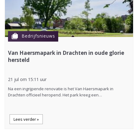
cases
Bedrijfsnieuws
Van Haersmapark in Drachten in oude glorie
hersteld
21 jul om 15:11 uur
Na een ingrijpende renovatie is het Van Haersmapark in
Drachten officieel heropend. Het park kreeg een…
Lees verder »