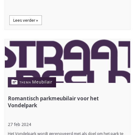
Lees verder »
topic
Meubilair
THEMA
Romantisch parkmeubilair voor het
Vondelpark
27 feb 2024
Het Vondelpark wordt gerenoveerd met als doel om het park te