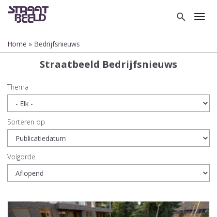
Overslaan
en
search
Toggl
naar
de
Home
Bedrijfsnieuws
inhoud
Kruimelpad
gaan
Straatbeeld Bedrijfsnieuws
Thema
Sorteren op
Volgorde