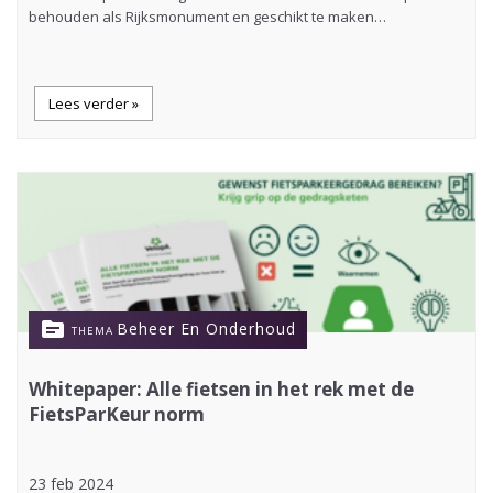
behouden als Rijksmonument en geschikt te maken…
Lees verder »
topic
Beheer En Onderhoud
THEMA
Whitepaper: Alle fietsen in het rek met de
FietsParKeur norm
23 feb 2024