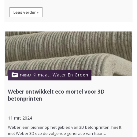
Lees verder »
topic
Klimaat, Water En Groen
THEMA
Weber ontwikkelt eco mortel voor 3D
betonprinten
11 mrt 2024
Weber, een pionier op het gebied van 3D betonprinten, heeft
met Weber 3D eco de volgende generatie van haar…