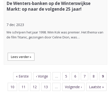
De Wenters-banken op de Winterswijkse
Markt: op naar de volgende 25 jaar!
7 dec 2023
We schrijven het jaar 1998. Wim Kok was premier. Het thema van
de film Titanic, gezongen door Celine Dion, was…
Lees verder »
Eerste
« Eerste
Vorige
‹ Vorige
…
Page
5
Page
6
Page
7
Page
8
Huid
9
Paginering
pagina
pagina
pagi
Page
10
Page
11
Page
12
Page
13
…
Volgende
Volgende ›
Laatste
Laatste »
pagina
pagina