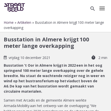
Overslaan
en
search
Toggl
naar
de
Home
Artikelen
Busstation in Almere krijgt 100 meter lange
inhoud
Kruimelpad
overkapping
gaan
Busstation in Almere krijgt 100
meter lange overkapping
timer
vrijdag 10 december 2021
2 min
Busstation ’t Oor in Almere krijgt in 2022 een in het oog
springend 100 meter lange overkapping over de gehele
breedte. Nu staat de wachtende reiziger nog in weer en
wind op het bustransferium op het viaduct boven de
A6. De kap van het busstation wordt gemaakt van
circulaire materialen.
Samen met Arcadis en de gemeente Almere werkte
Armada Mobility aan het ontwerp van de overkapping. “We