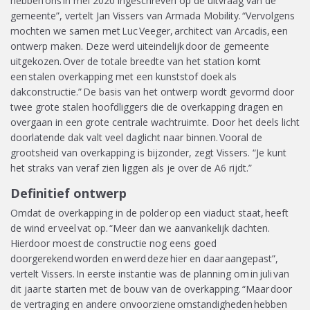
hebben ons in mei 2020 ingeschreven op de uitvraag van de
gemeente”, vertelt Jan Vissers van Armada Mobility. “Vervolgens
mochten we samen met Luc Veeger, architect van Arcadis, een
ontwerp maken. Deze werd uiteindelijk door de gemeente
uitgekozen. Over de totale breedte van het station komt
een stalen overkapping met een kunststof doek als
dakconstructie.” De basis van het ontwerp wordt gevormd door
twee grote stalen hoofdliggers die de overkapping dragen en
overgaan in een grote centrale wachtruimte. Door het deels licht
doorlatende dak valt veel daglicht naar binnen. Vooral de
grootsheid van overkapping is bijzonder, zegt Vissers. “Je kunt
het straks van veraf zien liggen als je over de A6 rijdt.”
Definitief ontwerp
Omdat de overkapping in de polder op een viaduct staat, heeft
de wind er veel vat op. “Meer dan we aanvankelijk dachten.
Hierdoor moest de constructie nog eens goed
doorgerekend worden en werd deze hier en daar aangepast”,
vertelt Vissers. In eerste instantie was de planning om in juli van
dit jaar te starten met de bouw van de overkapping. “Maar door
de vertraging en andere onvoorziene omstandigheden hebben