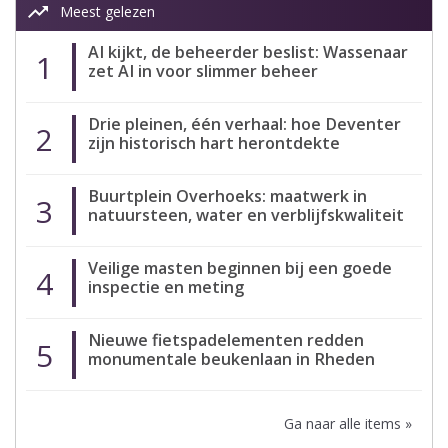
trending_up
Meest gelezen
AI kijkt, de beheerder beslist: Wassenaar
1
zet AI in voor slimmer beheer
Drie pleinen, één verhaal: hoe Deventer
2
zijn historisch hart herontdekte
Buurtplein Overhoeks: maatwerk in
3
natuursteen, water en verblijfskwaliteit
Veilige masten beginnen bij een goede
4
inspectie en meting
Nieuwe fietspadelementen redden
5
monumentale beukenlaan in Rheden
Ga naar alle items »