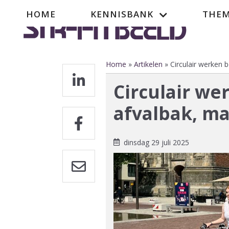
Overslaan
Hoofdnavigatie
HOME
KENNISBANK
THEM
en
naar
de
inhoud
gaan
Home
Artikelen
Circulair werken b
Kruimelpad
Circulair we
afvalbak, ma
dinsdag 29 juli 2025