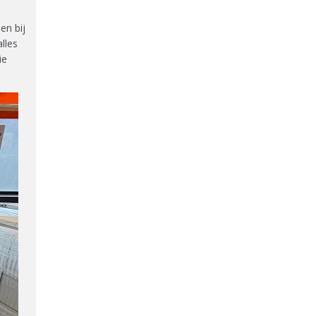
en bij
lles
ie