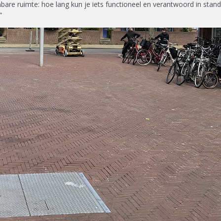
are ruimte: hoe lang kun je iets functioneel en verantwoord in stand
.”