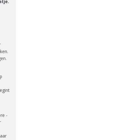
atje.
r
ken.
gen.
op
egint
re -
r
naar