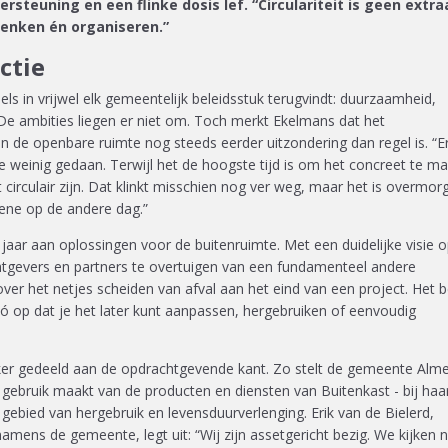
rsteuning en een flinke dosis lef. “Circulariteit is geen extra
denken én organiseren.”
ctie
ls in vrijwel elk gemeentelijk beleidsstuk terugvindt: duurzaamheid,
. De ambities liegen er niet om. Toch merkt Ekelmans dat het
in de openbare ruimte nog steeds eerder uitzondering dan regel is. “E
 weinig gedaan. Terwijl het de hoogste tijd is om het concreet te ma
circulair zijn. Dat klinkt misschien nog ver weg, maar het is overmor
 ene op de andere dag.”
jaar aan oplossingen voor de buitenruimte. Met een duidelijke visie 
tgevers en partners te overtuigen van een fundamenteel andere
t over het netjes scheiden van afval aan het eind van een project. Het b
zó op dat je het later kunt aanpassen, hergebruiken of eenvoudig
er gedeeld aan de opdrachtgevende kant. Zo stelt de gemeente Alme
gebruik maakt van de producten en diensten van Buitenkast - bij haa
 gebied van hergebruik en levensduurverlenging. Erik van de Bielerd,
amens de gemeente, legt uit: “Wij zijn assetgericht bezig. We kijken 