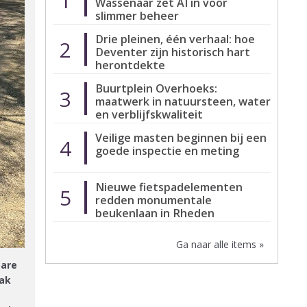
1
Wassenaar zet AI in voor
slimmer beheer
Drie pleinen, één verhaal: hoe
2
Deventer zijn historisch hart
herontdekte
Buurtplein Overhoeks:
3
maatwerk in natuursteen, water
en verblijfskwaliteit
Veilige masten beginnen bij een
4
goede inspectie en meting
Nieuwe fietspadelementen
5
redden monumentale
beukenlaan in Rheden
Ga naar alle items »
bare
aak