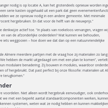
t langer nodig is op locatie A, kan het grotendeels opnieuw worden ing
 een serie kasten opgehaald uit een park dat geen evenementenfunct
 hadden we ze opnieuw nodig in een andere gemeente. Met minimale
cent hergebruiken. En dat voor de helft van de nieuwprijs.”
denkwijze actief toe. “In plaats van roekeloos vervangen, vragen wi
t, en van de afzonderlijke onderdelen? Wat kunnen we behouden,
we iets weggooien – hoe doen we dat dan op een natuurvriendelijke
de Almere meerdere partijen met de vraag hoe zij materialen zo lang
“We hebben de markt uitgedaagd om met een plan te komen”, vertelt 
 hun modulaire benadering. Zij bouwen in modules, waardoor onderde
of hergebruikt. Dat past perfect bij onze filosofie: materialen uit 
ere terugkomen.”
nder
e voordelen. Niet alleen wordt hergebruik eenvoudiger, ook onderho
dat we met een beperkt aantal standaardcomponenten werken, kunne
erkennen systemen, weten wat ze nodig hebben en kunnen makkelijke