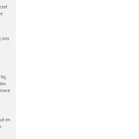
ezet
ie
j ons
hij.
len
Almere
ud en
n
r