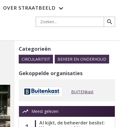
OVER STRAATBEELD
es
Adverteren
Nieuwsbrief
Abonnementen
Contact
Zoeken
search
Categorieën
CIRCULARITEIT
BEHEER EN ONDERHOUD
Gekoppelde organisaties
BUITENkast
trending_up
Meest gelezen
AI kijkt, de beheerder beslist: