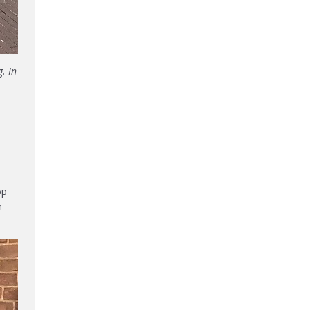
. In
n
op
n