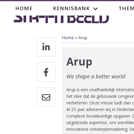
Overslaan
Hoofdnavigatie
HOME
KENNISBANK
THEM
en
naar
de
inhoud
gaan
Home
Arup
Kruimelpad
Arup
We shape a better world
Arup is een onafhankelijk internat
het idee dat de gebouwde omgevin
verbeteren. Onze missie luidt dan o
Al 25 jaar adviseren wij in Nederl
complexe bouwkundige opgaven. Di
uitgebreide expertise, ons wereldwi
innovatieve ontwerpbenadering. V