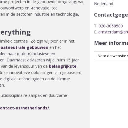
rzame projecten in de gebouwde omgeving; van
Nederland
ebouwontwerp en -renovatie, tot
Contactgege
en in de sectoren industrie en technologie,
T.
020-3058500
verything
E.
amsterdam@ar
mheid centraal. Zo zijn wij pionier in het
Meer inform
maatneutrale gebouwen
en het
den naar (natuur)inclusieve en
Naar de website 
. Daarnaast adviseren wij al ruim 15 jaar
n van de levensduur van de
belangrijkste
Onze innovatieve oplossingen zijn gebaseerd
 digitale technologieën en de slimme
en.
ultidisciplinaire aanpak en duurzame
ontact-us/netherlands/
.