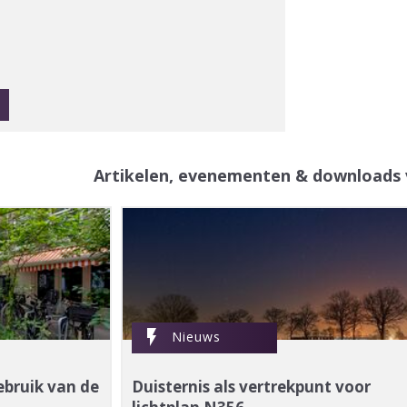
Artikelen, evenementen & downloads 
flash_on
Nieuws
ebruik van de
Duisternis als vertrekpunt voor