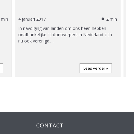
fi
 min
4 januari 2017
2 min
29 
timer
In navolging van landen om ons heen hebben
Een
onafhankelijke lichtontwerpers in Nederland zich
ope
nu ook verenigd.…
nie
Lees verder »
CONTACT