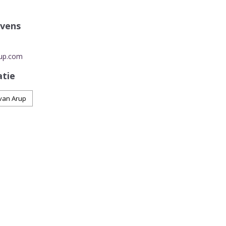
vens
up.com
atie
van Arup