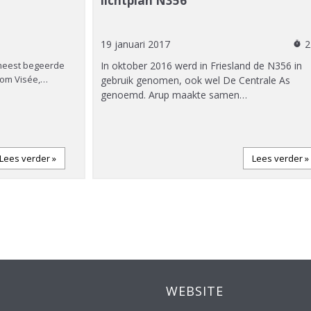
lichtplan N356
19 januari 2017
2
timer
 meest begeerde
In oktober 2016 werd in Friesland de N356 in
 Tom Visée,…
gebruik genomen, ook wel De Centrale As
genoemd. Arup maakte samen…
Lees verder »
Lees verder »
WEBSITE