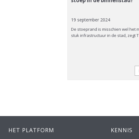
stoep in de binnenstad?
2 min
19 september 2024
timer
tbreiding van steden, de
De stoeprand is misschien wel het
stuk infrastructuur in de stad, zegt
 technologieën en de
ng voor…
Lees verder »
HET PLATFORM
KENNIS