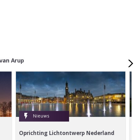
van Arup
flash_on
flas
Nieuws
Oprichting Lichtontwerp Nederland
Br