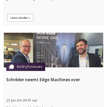
Lees verder »
cases
Bedrijfsnieuws
Schréder neemt Edge Machines over
25 jun om 09:41 uur