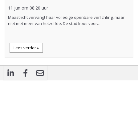
11 jun om 08:20 uur
Maastricht vervangt haar volledige openbare verlichting, maar
niet met meer van hetzelfde. De stad koos voor…
Lees verder »
flash_on
Nieuws
Zwolle licht drie historische iconen opnieuw
aan