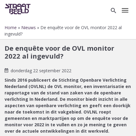
Overslaan
en
search
Toggl
naar
de
Home
Nieuws
De enquête voor de OVL monitor 2022 al
inhoud
Kruimelpad
ingevuld?
gaan
De enquête voor de OVL monitor
2022 al ingevuld?
donderdag 22 september 2022
Sinds 2016 publiceert de Stichting Openbare Verlichting
Nederland (OVLNL) de OVL monitor, een inventarisatie en
rapportage van de stand van zaken van de openbare
verlichting In Nederland. De monitor biedt inzicht in alle
aspecten van openbare verlichting en geeft een doorkijk
naar de toekomst in dit vakgebied. OVLNL roept
gemeenten en marktpartijen op om de enquête voor de
monitor voor 2022 in te vullen en zo je mening te geven
over de actuele ontwikkelingen in dit werkveld.