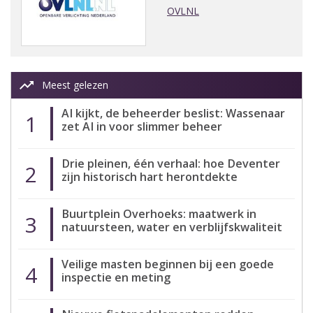
OVLNL
trending_up
Meest gelezen
AI kijkt, de beheerder beslist: Wassenaar
1
zet AI in voor slimmer beheer
Drie pleinen, één verhaal: hoe Deventer
2
zijn historisch hart herontdekte
Buurtplein Overhoeks: maatwerk in
3
natuursteen, water en verblijfskwaliteit
Veilige masten beginnen bij een goede
4
inspectie en meting