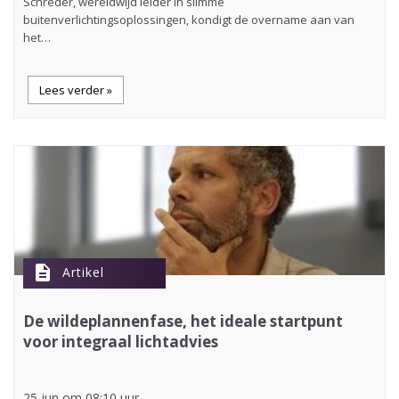
Schréder, wereldwijd leider in slimme
buitenverlichtingsoplossingen, kondigt de overname aan van
het…
Lees verder »
description
Artikel
De wildeplannenfase, het ideale startpunt
voor integraal lichtadvies
25 jun om 08:10 uur