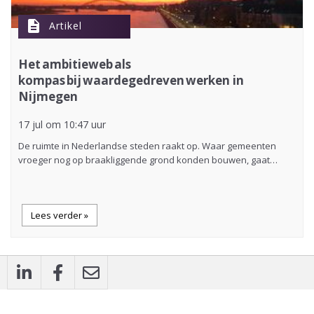
description
Artikel
Het ambitieweb als
kompas bij waardegedreven werken in
Nijmegen
17 jul om 10:47 uur
De ruimte in Nederlandse steden raakt op. Waar gemeenten
vroeger nog op braakliggende grond konden bouwen, gaat…
Lees verder »