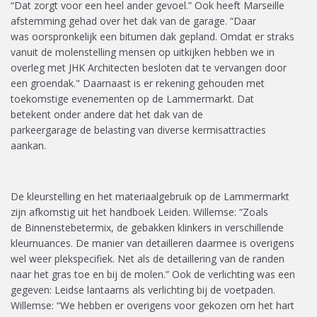
“Dat
zorgt voor
een heel ander gevoel.”
Ook heeft Marseille
afstemming gehad over het dak van de garage. “Daar
was
oorspronkelijk een bitumen dak gepland. Omdat er straks
vanuit de molenstelling mensen op uitkijken hebben we in
overleg met JHK Architecten besloten dat te vervangen door
een
groendak
.
"
Daarnaast is er rekening gehouden met
toekomstig
e
evene
me
nten
op
de Lammermarkt. Dat
betekent
onder andere
dat het dak
van de
parkeergarage
de
belasting van diverse kermisattracties
aankan.
De kleurstelling en het materiaalgebruik op de Lammermarkt
zijn afkomstig uit het handboek Leiden. Willemse: “Zoals
de
Binnenstebetermix
, de
gebakken
klinkers in
verschillende
kleurnuances
. De manier van detailleren daarmee is overigens
wel weer
plekspecifiek
. Net als de detaillering van de randen
naar het gras toe en bij de molen.” Ook de verlichting was een
gegeven: Leidse lantaarns als verlichting bij de voetpaden.
Willemse: “We hebben er overigens voor gekozen om het hart