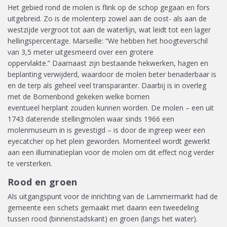
Het gebied rond de molen is flink op de schop gegaan
en
fors
uitgebreid. Zo is de molenterp zowel aan de oost- als aan de
westzijde vergroot tot aan de waterlijn, wat leidt tot een lager
hellingspercentage.
Marseille: “We hebben het hoogteverschil
van 3,5 meter uitgesmeerd over een grotere
oppervlakte.”
Daarnaast zijn bestaande hekwerken, hagen en
beplanting verwijderd, waardoor de molen beter benaderbaar is
en de terp als geheel veel transparanter. Daarbij is in overleg
met de Bomenbond gekeken welke bomen
eventueel
herplant
zouden kunnen worden.
De molen – een uit
1743 daterende stellingmolen waar sinds 1966 een
molenmuseum in is gevestigd – is
door de ingreep weer een
eyecatcher op het plein
geworden.
Momenteel wordt gewerkt
aan een illuminatieplan voor de molen om dit effect nog verder
te versterken.
Rood en groen
Als uitgangspunt voor de inrichting van de Lammermarkt had de
gemeente een schets gemaakt met daarin een tweedeling
tussen rood (
binnenstadskant
) en groen (langs het water).