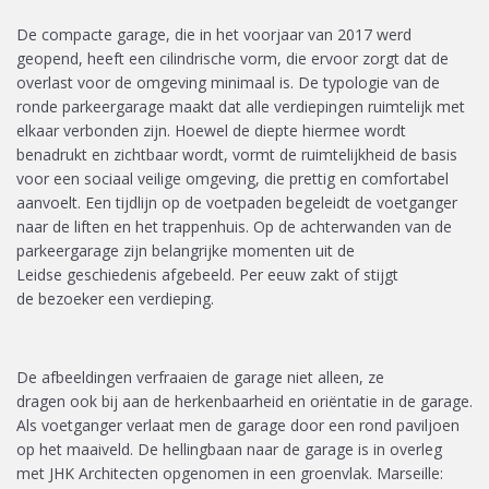
De compacte garage
, die in het voorjaar van 2017 werd
geopend,
heeft een cilindrische vorm, die ervoor zorgt dat de
overlast voor de omgeving minimaal is. De typologie van de
ronde parkeergarage maakt dat alle verdiepingen ruimtelijk met
elkaar verbonden zijn. Hoewel de diepte hiermee wordt
benadrukt en zichtbaar wordt, vormt de ruimtelijkheid de basis
voor een sociaal veilige omgeving, die prettig en comfortabel
aanvoelt. Een tijdlijn op de voetpaden begeleidt de voetganger
naar de liften
en
het
trappenhuis.
Op de achterwanden van de
parkeergara
ge zijn belangrijke momenten uit de
Leidse
geschiedenis
afgebeeld
.
P
er eeuw zakt of stijgt
de
bezoeker
een
verdieping
.
De afbeeldingen
verfraaien
de
garage
niet alleen,
ze
dragen
ook
bij
aan de herkenbaarheid en
oriëntatie
in de garage.
Als voetganger verlaat men de garage door een rond paviljoen
op het maaiveld. De hellingbaan naar de garage is
in overleg
met JHK Architecten
opgenomen i
n een groenvlak
. Marseille: