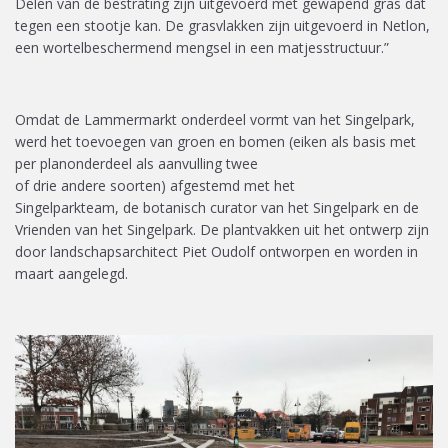
Delen van de bestrating
zijn
uitgevoerd met
gewapend
gras dat
tegen een stootje kan.
D
e grasvlakken zijn uitgevoerd in
Netlon
,
een
wortelbeschermend
mengsel in een matjesstructuur.
”
Omdat de Lammermarkt onderdeel vormt van het Singelpark,
werd
het toevoegen van groen
en
bomen
(
eiken als basis met
per planonderdeel als aanvulling twee
of
drie
andere
soorten
)
afgestemd
met
het
Singelparkteam,
de
botanisch
curator van het Singelpark
en de
Vrienden van het Singelpark
.
De plantvakken uit het ontwerp zijn
door
landschapsarchitect
Piet
Oudolf
ontworpen en worden in
maart aangelegd.