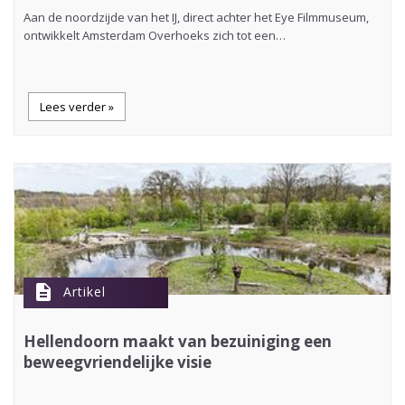
Aan de noordzijde van het IJ, direct achter het Eye Filmmuseum,
ontwikkelt Amsterdam Overhoeks zich tot een…
Lees verder »
description
Artikel
Hellendoorn maakt van bezuiniging een
beweegvriendelijke visie