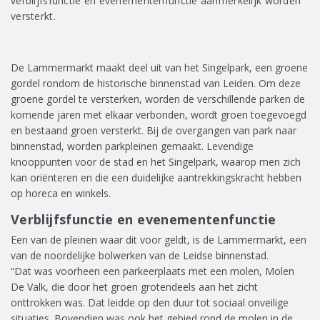
verblijfsfunctie en evenementenfunctie aanmerkelijk worden
versterkt.
De Lammermarkt maakt deel uit van het Singelpark
, een groene
gordel rondom de historische
binne
n
stad
van Leiden. Om deze
groene gordel te versterken
,
worden de verschillende parken de
komende jaren met elkaar verbonden, wordt
groen toegevoegd
en bestaand groen versterkt. Bij de overgangen van park naar
binne
n
stad,
worden parkpleinen gemaakt. Levendige
knooppunten voor de stad en het Singelpark, waarop men zich
kan oriënteren en die een duidelijke aantrekkingskracht hebben
op horeca en winkels
.
Verblijfsfunctie en evenementenfunctie
Een van de
pleinen
waar d
it voor geldt
,
is de Lammermarkt
, een
van de noordelijke bolwerken van de Leidse binnenstad
.
“Dat
was
voorheen een parkeerplaats met een molen
, Molen
De Valk,
die door het groen grotendeels aan het zicht
onttrokken was.
Dat leidde op den duur tot
sociaal onveilige
situaties.
Bovendien was ook het gebied rond de molen in de