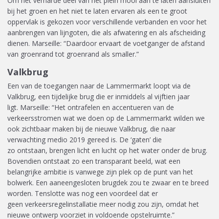
Om het verharde deel van het plein
mooi aan
te laten aansluiten
bij het groen en het niet te laten ervaren als een te groot
oppervlak is gekozen voor verschillende verbanden en voor het
aanbrengen van lijngoten, die als afwatering en als afscheiding
dienen. Marseille: “Daardoor ervaart de voetganger de afstand
van groenrand tot groenrand als smaller.”
Valkbrug
Een van de toegangen naar de Lammermarkt loopt via de
Valkbrug, een tijdelijke brug die er inmiddels al vijftien jaar
ligt.
Marseille: “Het ontrafelen en accentueren van de
verkeersstromen wat we doen op de Lammermarkt wilden we
ook zichtbaar maken bij de nieuwe Valkbrug, die naar
verwachting medio 2019 gereed is. De ‘gaten’ die
zo
ontstaan,
brengen licht en lucht op het water onder de brug.
Bovendien ontstaat zo een transparant beeld, wat een
belangrijke ambitie is vanwege zijn plek op de punt van het
bolwerk. Een aaneengesloten brugdek zou te zwaar en
te
breed
worden. Tenslotte was nog een voordeel dat er
geen
v
erkeersregelinstallatie meer nodig zou zijn, omdat het
nieuwe ontwerp voorziet in voldoende opstelruimte.”