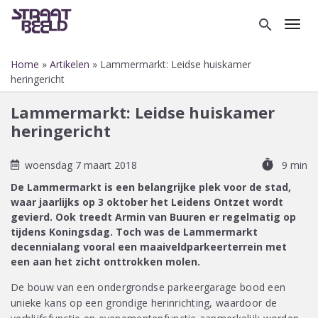
Overslaan
en
search
Toggl
naar
de
Home
Artikelen
Lammermarkt: Leidse huiskamer
inhoud
Kruimelpad
heringericht
gaan
Lammermarkt: Leidse huiskamer
heringericht
timer
woensdag 7 maart 2018
9 min
De Lammermarkt is een belangrijke plek voor de stad,
waar jaarlijks op 3 oktober het Leidens Ontzet wordt
gevierd. Ook treedt Armin van Buuren er regelmatig op
tijdens Koningsdag. Toch was de Lammermarkt
decennialang vooral een maaiveldparkeerterrein met
een aan het zicht onttrokken molen.
De bouw van een ondergrondse parkeergarage bood een
unieke kans op een grondige herinrichting, waardoor de