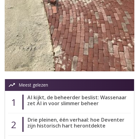
trending_up
Meest gelezen
AI kijkt, de beheerder beslist: Wassenaar
1
zet AI in voor slimmer beheer
Drie pleinen, één verhaal: hoe Deventer
2
zijn historisch hart herontdekte