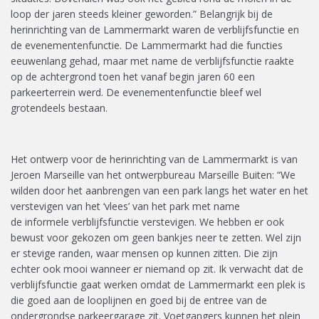
loop der jaren steeds kleiner geworden.
”
Belangrijk bij de
herinrichting
van de Lammermarkt
waren de verblijfsfunctie en
de evenementenfunctie. De Lammermarkt had die functies
eeuwenlang gehad, maar met name de verblijfsfunctie raakte
op de achtergrond toen het vanaf begin jaren 60 een
parkeerterrein werd. De evenementenfunctie bleef wel
grotendeels bestaan.
Het ontwerp voor de herinrichting van de Lammermarkt is van
Jeroen Marseille van het
ontwerpbureau
Marseille Buiten
: “We
wilden door het aanbrengen van een park langs het water en het
verstevigen van het ‘vlees’ van het park
met name
de
informele
verblijfsfunctie verstevigen. We hebben er ook
bewust voor gekozen om
geen bankjes neer te zetten. Wel zijn
er stevige randen, waar mensen op kunnen zitten. Die zijn
echter ook mooi wanneer er niemand op zit.
Ik verwacht dat de
verblijfsfunctie gaat werken omdat de Lammermarkt een plek is
die goed aan de looplijnen en goed bij de entree van de
ondergrondse parkeergarage zit.
Voetgangers kunnen het plein