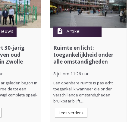
description
nieuws
Artikel
rt 30-jarig
Ruimte en licht:
even oud
toegankelijkheid onder
 in Zwolle
alle omstandigheden
ur
8 jul om 11:26 uur
jaar geleden begon in
Een openbare ruimte is pas echt
roeide tot een
toegankelijk wanneer die onder
dwijd complete speel-
verschillende omstandigheden
bruikbaar blijft.…
Lees verder »