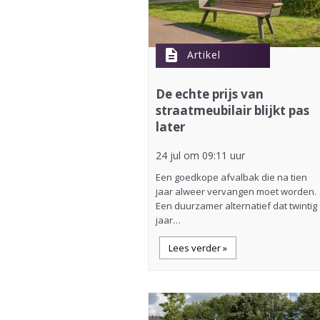
description
Artikel
De echte prijs van
straatmeubilair blijkt pas
later
24 jul om 09:11 uur
Een goedkope afvalbak die na tien
jaar alweer vervangen moet worden.
Een duurzamer alternatief dat twintig
jaar…
Lees verder »