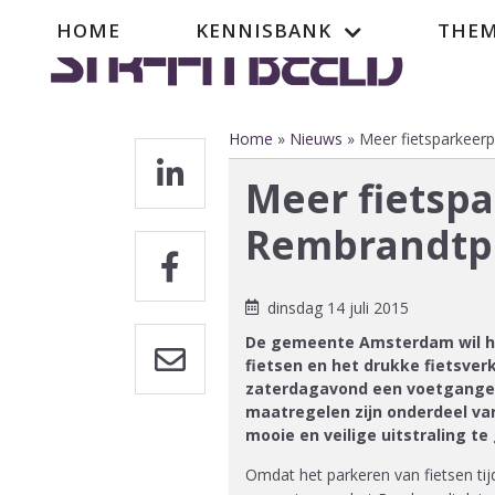
Overslaan
Hoofdnavigatie
HOME
KENNISBANK
THEM
en
naar
de
inhoud
gaan
Home
Nieuws
Meer fietsparkeer
Kruimelpad
Meer fietsp
Rembrandtp
dinsdag 14 juli 2015
De gemeente Amsterdam wil he
fietsen en het drukke fietsver
zaterdagavond een voetgangers
maatregelen zijn onderdeel va
mooie en veilige uitstraling te
Omdat het parkeren van fietsen tij