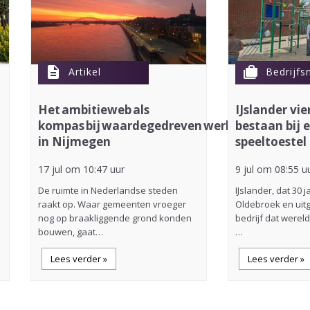
description
cases
Artikel
Bedrijfs
Het ambitieweb als
IJslander vie
kompas bij waardegedreven werken
bestaan bij 
in Nijmegen
speeltoestel
17 jul om 10:47 uur
9 jul om 08:55 u
De ruimte in Nederlandse steden
IJslander, dat 30 
raakt op. Waar gemeenten vroeger
Oldebroek en uitg
nog op braakliggende grond konden
bedrijf dat werel
bouwen, gaat…
…
Lees verder »
Lees verder »