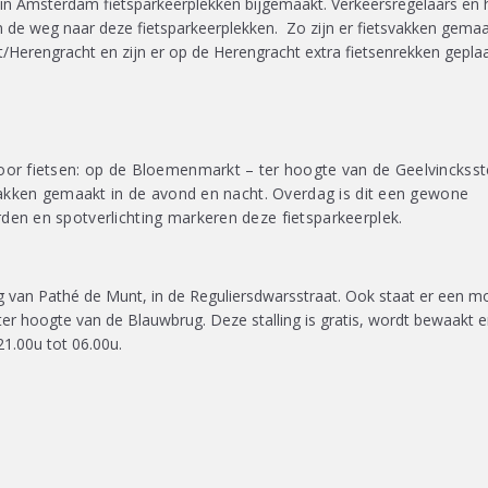
in Amsterdam fietsparkeerplekken bijgemaakt. Verkeersregelaars en 
n de weg naar deze fietsparkeerplekken. Zo zijn er fietsvakken gema
/Herengracht en zijn er op de Herengracht extra fietsenrekken geplaa
voor fietsen: op de Bloemenmarkt – ter hoogte van de Geelvinckss
tsvakken gemaakt in de avond en nacht. Overdag is dit een gewone
den en spotverlichting markeren deze fietsparkeerplek.
ing van Pathé de Munt, in de Reguliersdwarsstraat. Ook staat er een m
ter hoogte van de Blauwbrug. Deze stalling is gratis, wordt bewaakt e
21.00u tot 06.00u.