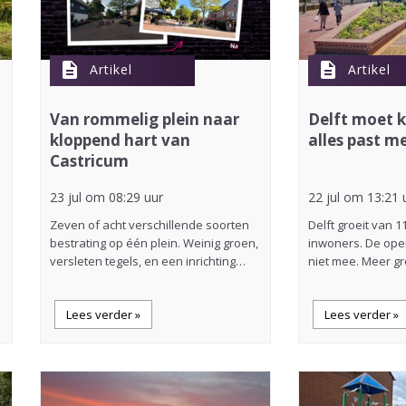
description
description
Artikel
Artikel
Van rommelig plein naar
Delft moet k
kloppend hart van
alles past m
Castricum
23 jul om 08:29 uur
22 jul om 13:21 
Zeven of acht verschillende soorten
Delft groeit van 1
bestrating op één plein. Weinig groen,
inwoners. De ope
versleten tegels, en een inrichting…
niet mee. Meer g
Lees verder »
Lees verder »