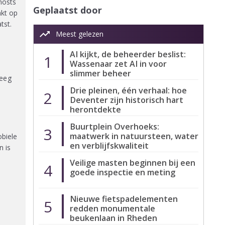
hosts
Geplaatst door
akt op
tst.
trending_up
Meest gelezen
AI kijkt, de beheerder beslist:
1
Wassenaar zet AI in voor
slimmer beheer
teeg
Drie pleinen, één verhaal: hoe
2
Deventer zijn historisch hart
herontdekte
Buurtplein Overhoeks:
3
maatwerk in natuursteen, water
obiele
en verblijfskwaliteit
n is
Veilige masten beginnen bij een
4
goede inspectie en meting
Nieuwe fietspadelementen
5
redden monumentale
beukenlaan in Rheden