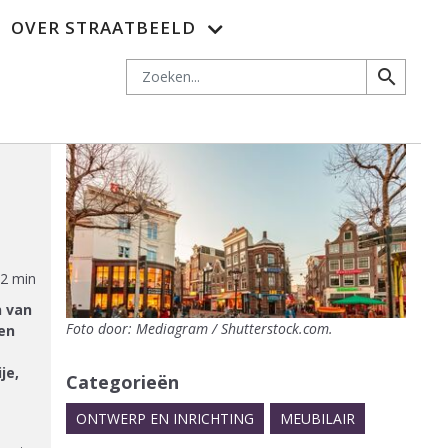
OVER STRAATBEELD
es
Adverteren
Nieuwsbrief
Abonnementen
Contact
Zoeken
search
2 min
n van
Foto door: Mediagram / Shutterstock.com.
 en
je,
Categorieën
ONTWERP EN INRICHTING
MEUBILAIR