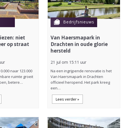
cases
Bedrijfsnieuws
iezen: niet
Van Haersmapark in
eer op straat
Drachten in oude glorie
hersteld
uur
21 jul om 15:11 uur
10.000 naar 123.000
Na een ingrijpende renovatie is het
nbare ruimte groeit
Van Haersmapark in Drachten
roen, betere…
officieel heropend. Het park kreeg
een…
Lees verder »