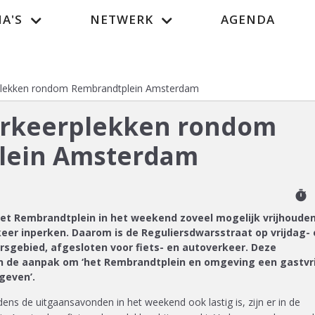
A'S
NETWERK
AGENDA
Vacatur
plekken rondom Rembrandtplein Amsterdam
arkeerplekken rondom
lein Amsterdam
timer
t Rembrandtplein in het weekend zoveel mogelijk vrijhoude
keer inperken. Daarom is de Reguliersdwarsstraat op vrijdag-
gebied, afgesloten voor fiets- en autoverkeer. Deze
n de aanpak om ‘het Rembrandtplein en omgeving een gastvri
 geven’.
dens de uitgaansavonden in het weekend ook lastig is, zijn er in de