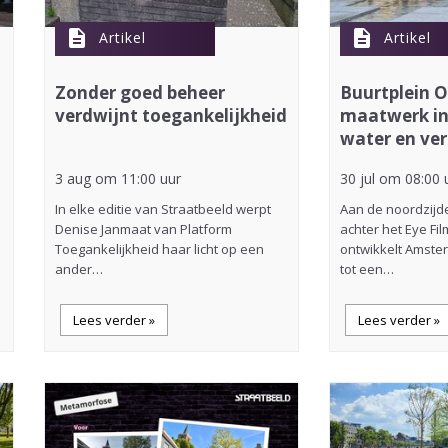
description
description
Artikel
Artikel
Zonder goed beheer
Buurtplein 
verdwijnt toegankelijkheid
maatwerk in
water en ver
3 aug om 11:00 uur
30 jul om 08:00 
In elke editie van Straatbeeld werpt
Aan de noordzijde 
Denise Janmaat van Platform
achter het Eye F
Toegankelijkheid haar licht op een
ontwikkelt Amste
ander…
tot een…
Lees verder »
Lees verder »