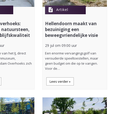
description
Artikel
Overhoeks:
Hellendoorn maakt van
 natuursteen,
bezuiniging een
blijfskwaliteit
beweegvriendelijke visie
uur
29 jul om 09:00 uur
van het IJ, direct
Een enorme vervangingsgolf van
ilmmuseum,
verouderde speeltoestellen, maar
rdam Overhoeks zich
geen budget om die op te vangen.
Voor de…
Lees verder »