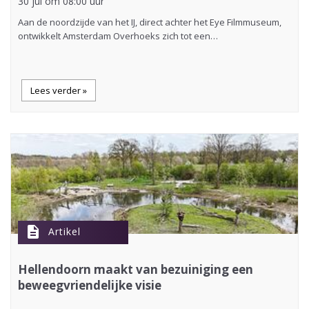
30 jul om 08:00 uur
Aan de noordzijde van het IJ, direct achter het Eye Filmmuseum,
ontwikkelt Amsterdam Overhoeks zich tot een…
Lees verder »
description
Artikel
Hellendoorn maakt van bezuiniging een
beweegvriendelijke visie