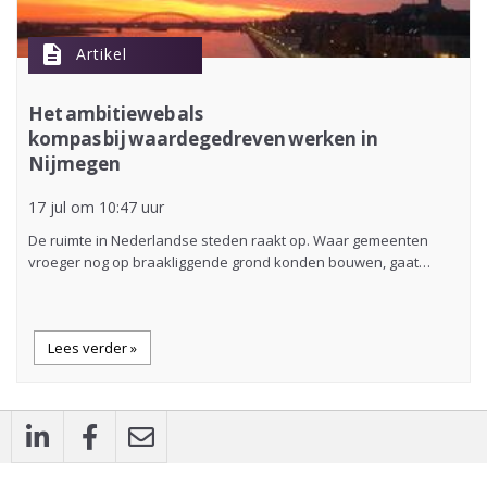
description
Artikel
Het ambitieweb als
kompas bij waardegedreven werken in
Nijmegen
17 jul om 10:47 uur
De ruimte in Nederlandse steden raakt op. Waar gemeenten
vroeger nog op braakliggende grond konden bouwen, gaat…
Lees verder »