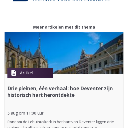
Meer artikelen met dit thema
description
Artikel
Drie pleinen, één verhaal: hoe Deventer zijn
historisch hart herontdekte
5 aug om 11:00 uur
Rondom de Lebuinuskerk in het hart van Deventer liggen drie
pleinen die elkaar raken, zonder ooit echt samen te…