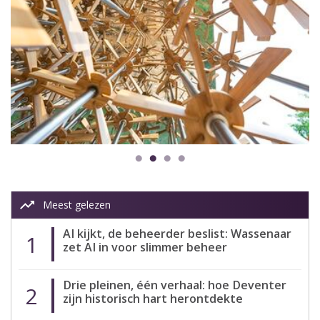
trending_up
Meest gelezen
AI kijkt, de beheerder beslist: Wassenaar
1
zet AI in voor slimmer beheer
Drie pleinen, één verhaal: hoe Deventer
2
zijn historisch hart herontdekte