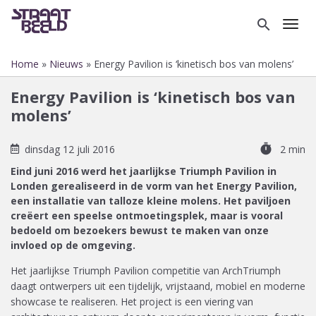
Overslaan
en
search
Toggl
naar
de
Home
Nieuws
Energy Pavilion is ‘kinetisch bos van molens’
inhoud
Kruimelpad
gaan
Energy Pavilion is ‘kinetisch bos van
molens’
timer
dinsdag 12 juli 2016
2 min
Eind juni 2016 werd het jaarlijkse Triumph Pavilion in
Londen gerealiseerd in de vorm van het Energy Pavilion,
een installatie van talloze kleine molens. Het paviljoen
creëert een speelse ontmoetingsplek, maar is vooral
bedoeld om bezoekers bewust te maken van onze
invloed op de omgeving.
Het jaarlijkse Triumph Pavilion competitie van ArchTriumph
daagt ontwerpers uit een tijdelijk, vrijstaand, mobiel en moderne
showcase te realiseren. Het project is een viering van