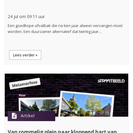
24 jul om 09:11 uur
Een goedkope afvalbak die na tien jaar alweer vervangen moet
worden. Een duurzamer alternatief dat twintig jaar…
Lees verder »
description
Artikel
Van rommelig plein naar kloppend hart van