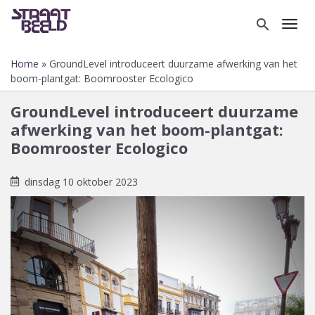
Overslaan
en
search
Toggl
naar
de
Home
GroundLevel introduceert duurzame afwerking van het
inhoud
Kruimelpad
boom-plantgat: Boomrooster Ecologico
gaan
GroundLevel introduceert duurzame
afwerking van het boom-plantgat:
Boomrooster Ecologico
dinsdag 10 oktober 2023