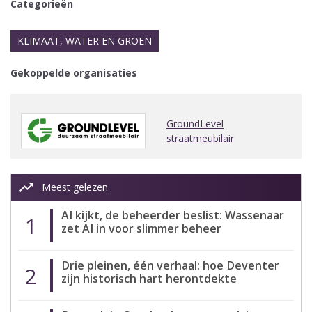
Categorieën
KLIMAAT, WATER EN GROEN
Gekoppelde organisaties
GroundLevel
straatmeubilair
trending_up
Meest gelezen
AI kijkt, de beheerder beslist: Wassenaar
1
zet AI in voor slimmer beheer
Drie pleinen, één verhaal: hoe Deventer
2
zijn historisch hart herontdekte