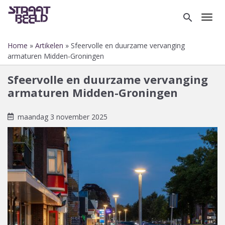
Overslaan
en
search
Toggl
naar
de
Home
Artikelen
Sfeervolle en duurzame vervanging
inhoud
Kruimelpad
armaturen Midden-Groningen
gaan
Sfeervolle en duurzame vervanging
armaturen Midden-Groningen
maandag 3 november 2025