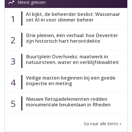
trending_up
Meest gelezen
AI kijkt, de beheerder beslist: Wassenaar
1
zet AI in voor slimmer beheer
Drie pleinen, één verhaal: hoe Deventer
2
zijn historisch hart herontdekte
Buurtplein Overhoeks: maatwerk in
3
natuursteen, water en verblijfskwaliteit
Veilige masten beginnen bij een goede
4
inspectie en meting
Nieuwe fietspadelementen redden
5
monumentale beukenlaan in Rheden
Ga naar alle items »