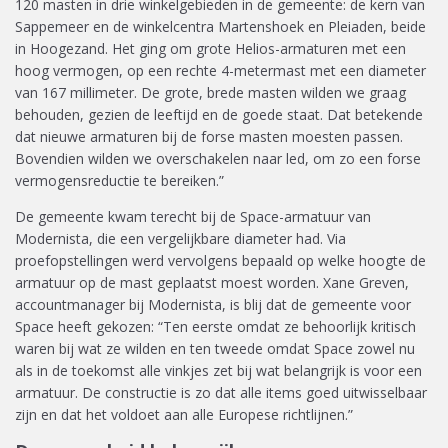
120 masten in drie winkelgebieden in de gemeente: de kern van
Sappemeer en de winkelcentra Martenshoek en Pleiaden, beide
in Hoogezand. Het ging om grote Helios-armaturen met een
hoog vermogen, op een rechte 4-metermast met een diameter
van 167 millimeter. De grote, brede masten wilden we graag
behouden, gezien de leeftijd en de goede staat. Dat betekende
dat nieuwe armaturen bij de forse masten moesten passen.
Bovendien wilden we overschakelen naar led, om zo een forse
vermogensreductie te bereiken.”
De gemeente kwam terecht bij de Space-armatuur van
Modernista, die een vergelijkbare diameter had. Via
proefopstellingen werd vervolgens bepaald op welke hoogte de
armatuur op de mast geplaatst moest worden. Xane Greven,
accountmanager bij Modernista, is blij dat de gemeente voor
Space heeft gekozen: “Ten eerste omdat ze behoorlijk kritisch
waren bij wat ze wilden en ten tweede omdat Space zowel nu
als in de toekomst alle vinkjes zet bij wat belangrijk is voor een
armatuur. De constructie is zo dat alle items goed uitwisselbaar
zijn en dat het voldoet aan alle Europese richtlijnen.”