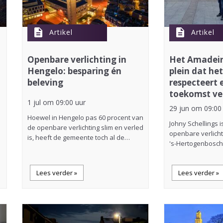
description
description
Artikel
Artikel
Openbare verlichting in
Het Amadeir
Hengelo: besparing én
plein dat he
beleving
respecteert 
toekomst ver
1 jul om 09:00 uur
29 jun om 09:00
Hoewel in Hengelo pas 60 procent van
Johny Schellings i
de openbare verlichting slim en verled
openbare verlicht
is, heeft de gemeente toch al de…
's-Hertogenbosch.
Lees verder »
Lees verder »