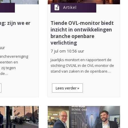
description
Artikel
g: zijn we er
Tiende OVL-monitor biedt
inzicht in ontwikkelingen
branche openbare
verlichting
uur
7 jul om 10:56 uur
branchevereniging
Jaarlijks monitort en rapporteert de
eenten en
stichting OVLNL in de OVL-monitor de
 zij tegen
stand van zaken in de openbare…
n de…
Lees verder »