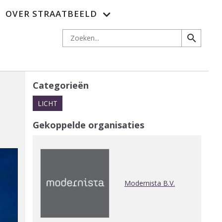
OVER STRAATBEELD
es
Adverteren
Nieuwsbrief
Abonnementen
Contact
Zoeken
search
Categorieën
LICHT
Gekoppelde organisaties
Modernista B.V.