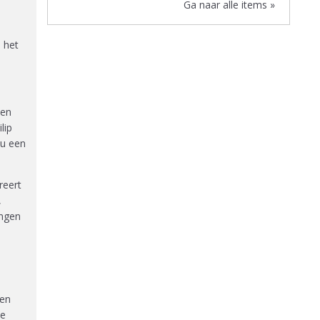
Ga naar alle items »
 het
een
lip
nu een
reert
,
ingen
ren
de