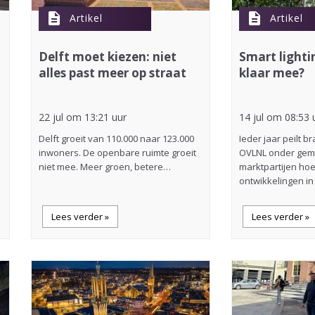
description
description
Artikel
Artikel
Delft moet kiezen: niet
Smart lightin
alles past meer op straat
klaar mee?
22 jul om 13:21 uur
14 jul om 08:53 
Delft groeit van 110.000 naar 123.000
Ieder jaar peilt 
inwoners. De openbare ruimte groeit
OVLNL onder gem
niet mee. Meer groen, betere…
marktpartijen hoe
ontwikkelingen i
Lees verder »
Lees verder »