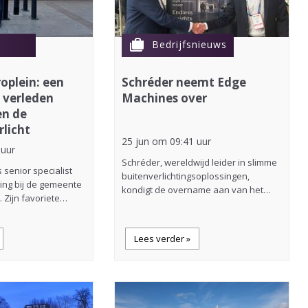
cases
Bedrijfsnieuws
oplein: een
Schréder neemt Edge
t verleden
Machines over
en de
licht
25 jun om 09:41 uur
 uur
Schréder, wereldwijd leider in slimme
s senior specialist
buitenverlichtingsoplossingen,
ing bij de gemeente
kondigt de overname aan van het…
 Zijn favoriete…
Lees verder »