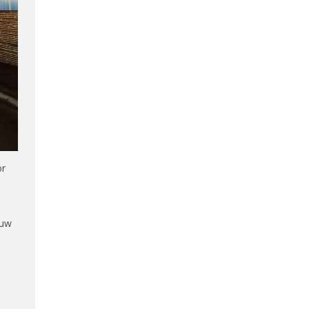
or
euw