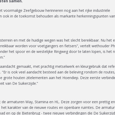
eten samen.
et voormalige Zeefgebouw herinneren nog aan het rijke industriële
jven ook in de toekomst behouden als markante herkenningspunten van
ksterrein en met de huidige wegen was het slecht bereikbaar. Nu het 
eikbaar worden voor voetgangers en fietsers”, vertelt wethouder Phi
der het spoor en de westelijke Ringweg door te laten lopen, is het 
en.”
 aandacht gemaakt, met prachtig metselwerk en kleurgebruik dat refe
n. “Er is ook veel aandacht besteed aan de beleving rondom de routes
de grote houten zitelementen aan het Hoendiep. Deze eerste verbind
teit van De Suikerzijde.”
ct de armaturen Way, Stamina en HL. Deze zorgen voor een prettig en
en het karakter van de nieuwe routes en openbare ruimtes. De armatu
depad en op de Bietenbrug - twee nieuwe verbindingen die De Suikerzij