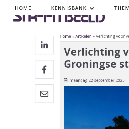
Overslaan
Hoofdnavigatie
HOME
KENNISBANK
THEM
en
naar
de
inhoud
gaan
Home
Artikelen
Verlichting voor 
Kruimelpad
Verlichting 
Groningse st
maandag 22 september 2025