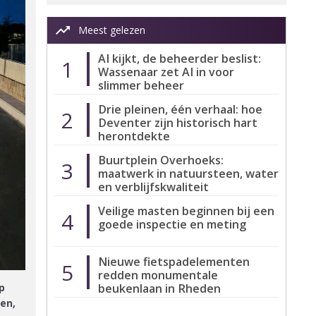
trending_up
Meest gelezen
AI kijkt, de beheerder beslist:
1
Wassenaar zet AI in voor
slimmer beheer
Drie pleinen, één verhaal: hoe
2
Deventer zijn historisch hart
herontdekte
Buurtplein Overhoeks:
3
maatwerk in natuursteen, water
en verblijfskwaliteit
Veilige masten beginnen bij een
4
goede inspectie en meting
Nieuwe fietspadelementen
5
redden monumentale
beukenlaan in Rheden
p
en,