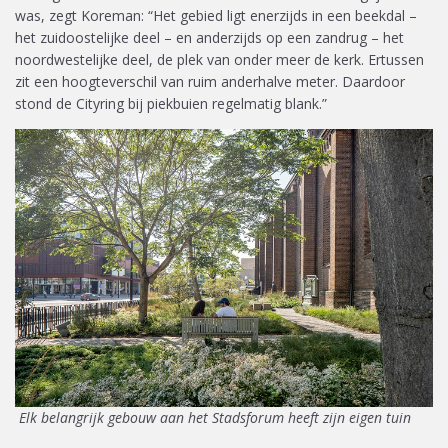
was, zegt Koreman: “Het gebied ligt enerzijds in een beekdal –
het zuidoostelijke deel – en anderzijds op een zandrug – het
noordwestelijke deel, de plek van onder meer de kerk. Ertussen
zit een hoogteverschil van ruim anderhalve meter. Daardoor
stond de Cityring bij piekbuien regelmatig blank.”
Elk belangrijk gebouw aan het Stadsforum heeft zijn eigen tuin