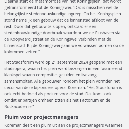
Daarna start de metamorfose van het Koningsplein, dat wordt
getransformeerd tot de Koningswei. “Dat is misschien wel de
belangrijkste stedenbouwkundige ingreep. Op het Koningsplein
stond namelijk een gebouw dat de binnenstad afsloot van de
rest. Door dat gebouw te slopen, ontstaat er een
stedenbouwkundige doorbraak waardoor we de Piushaven via
de Koopvaardijstraat en de Koningswei verbinden met de
binnenstad. Bij de Koningswei gaan we volwassen bomen op de
kolommen zetten.”
Het Stadsforum werd op 21 september 2024 geopend met een
stadsopera, waarin het plein werd bezongen in een fascinerend
klankspel waarin compositie, geluiden en livezang
samensmolten. Alle gebouwen rondom het plein vormden het
decor van deze bijzondere opera. Koreman: “Het Stadsforum is
ook echt bedoeld als podium voor de stad. Dat komt ook
omdat er partijen omheen zitten als het Factorium en de
Rockacademie.”
Pluim voor projectmanagers
Koreman deelt een pluim uit aan de projectmanagers waarmee