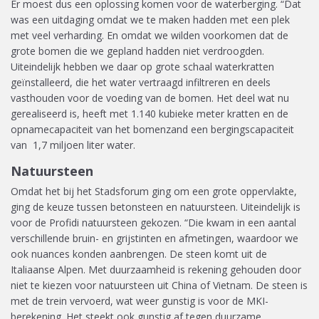
Er moest dus een oplossing komen voor de waterberging. “Dat
was een uitdaging omdat we te maken hadden met een plek
met veel verharding. En omdat we wilden voorkomen dat de
grote bomen die we gepland hadden niet verdroogden.
Uiteindelijk hebben we daar op grote schaal waterkratten
geïnstalleerd, die het water vertraagd infiltreren en deels
vasthouden voor de voeding van de bomen. Het deel wat nu
gerealiseerd is, heeft met 1.140 kubieke meter kratten en de
opnamecapaciteit van het bomenzand een bergingscapaciteit
van 1,7 miljoen liter water.
Natuursteen
Omdat het bij het Stadsforum ging om een grote oppervlakte,
ging de keuze tussen betonsteen en natuursteen. Uiteindelijk is
voor de Profidi natuursteen gekozen. “Die kwam in een aantal
verschillende bruin- en grijstinten en afmetingen, waardoor we
ook nuances konden aanbrengen. De steen komt uit de
Italiaanse Alpen. Met duurzaamheid is rekening gehouden door
niet te kiezen voor natuursteen uit China of Vietnam. De steen is
met de trein vervoerd, wat weer gunstig is voor de MKI-
berekening. Het steekt ook gunstig af tegen duurzame