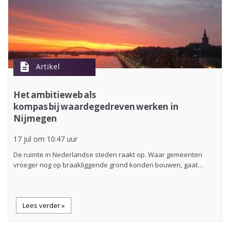
description
Artikel
Het ambitieweb als
kompas bij waardegedreven werken in
Nijmegen
17 jul om 10:47 uur
De ruimte in Nederlandse steden raakt op. Waar gemeenten
vroeger nog op braakliggende grond konden bouwen, gaat…
Lees verder »