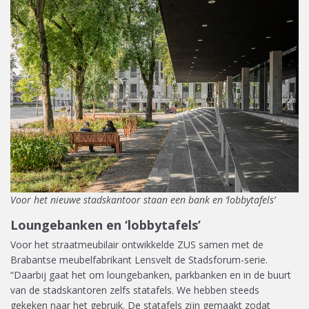
Voor het nieuwe stadskantoor staan een bank en ‘lobbytafels’
Loungebanken en ‘lobbytafels’
Voor het straatmeubilair ontwikkelde ZUS samen met de
Brabantse meubelfabrikant Lensvelt de Stadsforum-serie.
“Daarbij gaat het om loungebanken, parkbanken en in de buurt
van de stadskantoren zelfs statafels. We hebben steeds
gekeken naar het gebruik. De statafels zijn gemaakt zodat