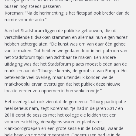
bussen nog steeds passeren.
Koreman: “Na de herinrichting is het fietspad ook breder dan de
ruimte voor de auto.”
Aan het Stadsforum liggen de publieke gebouwen, die uit
verschillende tijdvakken stammen en allemaal hun eigen ‘adres’
hebben achtergelaten. “De kunst was om van daar één geheel
van te maken. Dat hebben we gedaan door in het patroon van
het Stadsforum tijdlijnen zichtbaar te maken. Een andere
uitdaging was dat het Stadsforum plaats moest bieden aan de
markt en aan de Tilburgse kermis, de grootste van Europa. Het
betekende veel overleg, maar uiteindelijk konden we de
marktkooplui ervan overtuigen dat het publiek deze nieuwe
locatie eerder zou opnemen in hun winkelrondje.”
Het overleg laat ook zien dat de gemeente Tilburg participatie
heel serieus nam, zegt Koreman. “Je had in de jaren 2017 en
2018 eerst de sessies met het college die leidden tot een
voorkeursrichting. Vervolgens waren er planteams,
klankbordgroepen en een grote sessie in de LocHal, waar de
hele bevolking mocht meepraten. Ondertussen had je in de