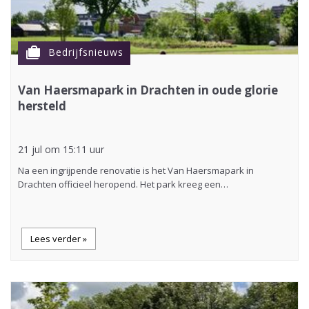
cases
Bedrijfsnieuws
Van Haersmapark in Drachten in oude glorie
hersteld
21 jul om 15:11 uur
Na een ingrijpende renovatie is het Van Haersmapark in
Drachten officieel heropend. Het park kreeg een…
Lees verder »