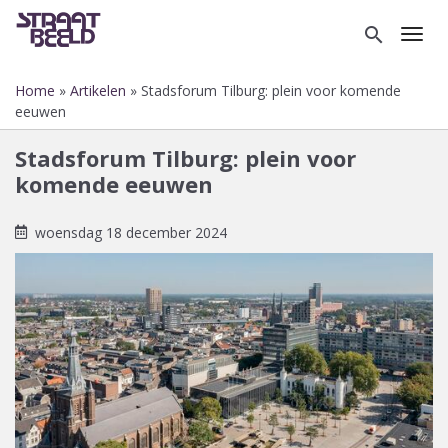
Overslaan
en
search
Toggl
naar
de
Home
Artikelen
Stadsforum Tilburg: plein voor komende
inhoud
Kruimelpad
eeuwen
gaan
Stadsforum Tilburg: plein voor
komende eeuwen
woensdag 18 december 2024