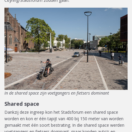
Cityring/Stadsforum zouden gaan.”
In de shared space zijn voetgangers en fietsers dominant
Shared space
Dankzij deze ingreep kon het Stadsforum een shared space
worden en kon er één tapijt van 400 bij 150 meter van worden
gemaakt met één soort bestrating. In die shared space werden
voetgangers en fietsers dominant, maar konden auto’s en