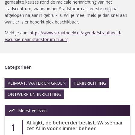
gemaakte keuzes rond de radicale herinrichting van het
stadscentrum, waarvan het Stadsforum als eerste mijlpaal
afgelopen najaar in gebruik is. Wil je mee, meld je dan snel aan
want er is er beperkt plek beschikbaar.
Meld je aan:
https://www.straatbeeld.nl/agenda/straatbeeld-
excursie-naar-stadsforum-tilburg
Categorieën
KLIMAAT, WATER EN GROEN
HERINRICHTING
ONTWERP EN INRICHTING
trending_up
Meest gelezen
AI kijkt, de beheerder beslist: Wassenaar
1
zet AI in voor slimmer beheer