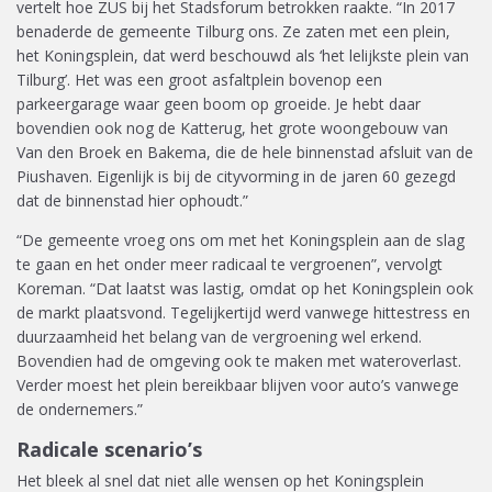
vertelt hoe ZUS bij het Stadsforum betrokken raakte. “In 2017
benaderde de gemeente Tilburg ons. Ze zaten met een plein,
het Koningsplein, dat werd beschouwd als ‘het lelijkste plein van
Tilburg’. Het was een groot asfaltplein bovenop een
parkeergarage waar geen boom op groeide. Je hebt daar
bovendien ook nog de Katterug, het grote woongebouw van
Van den Broek en Bakema, die de hele binnenstad afsluit van de
Piushaven. Eigenlijk is bij de cityvorming in de jaren 60 gezegd
dat de binnenstad hier ophoudt.”
“De gemeente vroeg ons om met het Koningsplein aan de slag
te gaan en het onder meer radicaal te vergroenen”, vervolgt
Koreman. “Dat laatst was lastig, omdat op het Koningsplein ook
de markt plaatsvond. Tegelijkertijd werd vanwege hittestress en
duurzaamheid het belang van de vergroening wel erkend.
Bovendien had de omgeving ook te maken met wateroverlast.
Verder moest het plein bereikbaar blijven voor auto’s vanwege
de ondernemers.”
Radicale scenario’s
Het bleek al snel dat niet alle wensen op het Koningsplein