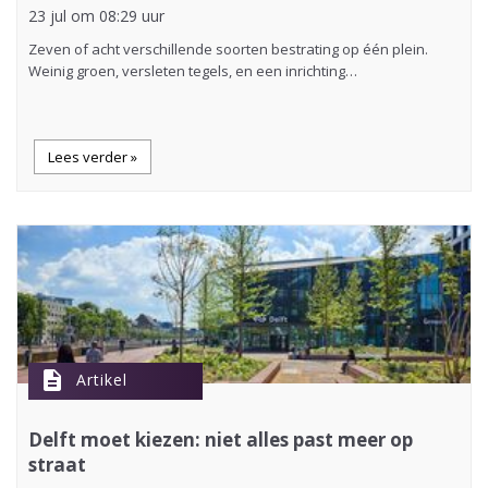
23 jul om 08:29 uur
Zeven of acht verschillende soorten bestrating op één plein.
Weinig groen, versleten tegels, en een inrichting…
Lees verder »
description
Artikel
Delft moet kiezen: niet alles past meer op
straat