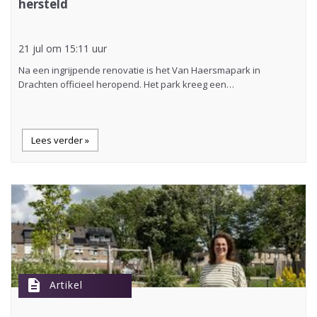
hersteld
21 jul om 15:11 uur
Na een ingrijpende renovatie is het Van Haersmapark in
Drachten officieel heropend. Het park kreeg een…
Lees verder »
description
Artikel