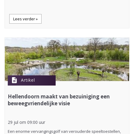
Lees verder »
description
Artikel
Hellendoorn maakt van bezuiniging een
beweegvriendelijke visie
29 jul om 09:00 uur
Een enorme vervangingsgolf van verouderde speeltoestellen,