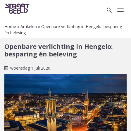
Overslaan
en
search
Toggl
naar
de
Home
Artikelen
Openbare verlichting in Hengelo: besparing
inhoud
Kruimelpad
én beleving
gaan
Openbare verlichting in Hengelo:
besparing én beleving
woensdag 1 juli 2026