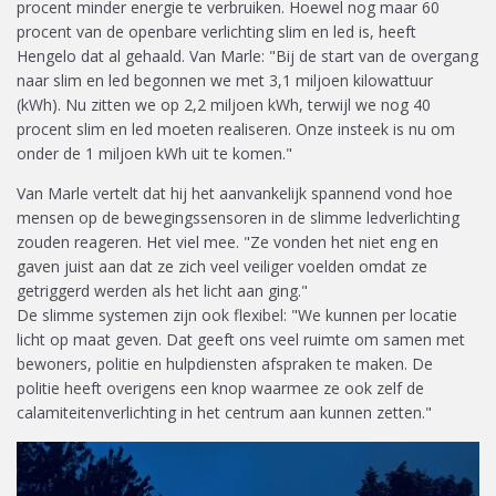
procent minder energie te verbruiken. Hoewel nog maar 60
procent van de openbare verlichting slim en led is, heeft
Hengelo dat al gehaald. Van Marle: "Bij de start van de overgang
naar slim en led begonnen we met 3,1 miljoen kilowattuur
(kWh). Nu zitten we op 2,2 miljoen kWh, terwijl we nog 40
procent slim en led moeten realiseren. Onze insteek is nu om
onder de 1 miljoen kWh uit te komen."
Van Marle vertelt dat hij het aanvankelijk spannend vond hoe
mensen op de bewegingssensoren in de slimme ledverlichting
zouden reageren. Het viel mee. "Ze vonden het niet eng en
gaven juist aan dat ze zich veel veiliger voelden omdat ze
getriggerd werden als het licht aan ging."
De slimme systemen zijn ook flexibel: "We kunnen per locatie
licht op maat geven. Dat geeft ons veel ruimte om samen met
bewoners, politie en hulpdiensten afspraken te maken. De
politie heeft overigens een knop waarmee ze ook zelf de
calamiteitenverlichting in het centrum aan kunnen zetten."