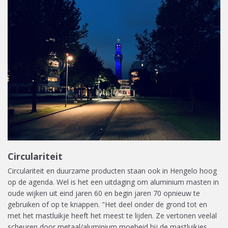
Circulariteit
Circulariteit en duurzame producten staan ook in Hengelo hoog
op de agenda. Wel is het een uitdaging om aluminium masten in
oude wijken uit eind jaren 60 en begin jaren 70 opnieuw te
gebruiken of op te knappen. "Het deel onder de grond tot en
met het mastluikje heeft het meest te lijden. Ze vertonen veelal
scheuren door metaal/aluminium moeheid bij de mastluikjes.