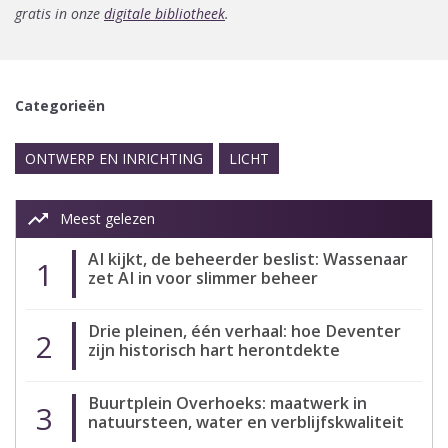
gratis in onze
digitale bibliotheek
.
Categorieën
ONTWERP EN INRICHTING
LICHT
trending_up
Meest gelezen
AI kijkt, de beheerder beslist: Wassenaar
1
zet AI in voor slimmer beheer
Drie pleinen, één verhaal: hoe Deventer
2
zijn historisch hart herontdekte
Buurtplein Overhoeks: maatwerk in
3
natuursteen, water en verblijfskwaliteit