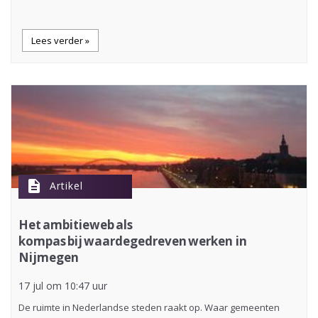
Lees verder »
description
Artikel
Het ambitieweb als
kompas bij waardegedreven werken in
Nijmegen
17 jul om 10:47 uur
De ruimte in Nederlandse steden raakt op. Waar gemeenten