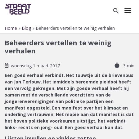
Overslaan
en
search
Toggl
naar
de
Home
Blog
Beheerders vertellen te weinig verhalen
inhoud
Kruimelpad
gaan
Beheerders vertellen te weinig
verhalen
timer
woensdag 1 maart 2017
3 min
Een goed verhaal verbindt. Het touwtje uit de brievenbus
van Jan Terlouw. Het inmiddels beroemde pleidooi heeft
een vervolg gekregen. Met zijn goede verhaal heeft hij
samen met de verschillende voorzitters van de
jongerenverenigingen van politieke partijen een
manifest opgesteld. Een manifest over het klimaat en
onderling vertrouwen. Het mooie aan dat manifest is dat
het boven politieke voorkeuren uitstijgt, het verbindt
links- rechts en jong- oud. Een goed verhaal kan dat.
Lijsten invullen en vinkjes zetten