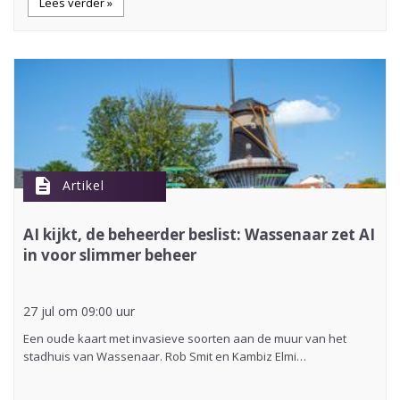
Lees verder »
description
Artikel
AI kijkt, de beheerder beslist: Wassenaar zet AI
in voor slimmer beheer
27 jul om 09:00 uur
Een oude kaart met invasieve soorten aan de muur van het
stadhuis van Wassenaar. Rob Smit en Kambiz Elmi…