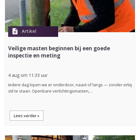
description
Artikel
Veilige masten beginnen bij een goede
inspectie en meting
4 aug om 11:33 uur
Iedere dag lopen we er onderdoor, naast of langs — zonder erbij
stil te staan. Openbare verlichtingsmasten,…
Lees verder »