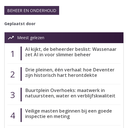
BEHEER EN ONDERHOUD
Geplaatst door
trending_up
Meest gelezen
AI kijkt, de beheerder beslist: Wassenaar
1
zet AI in voor slimmer beheer
Drie pleinen, één verhaal: hoe Deventer
2
zijn historisch hart herontdekte
Buurtplein Overhoeks: maatwerk in
3
natuursteen, water en verblijfskwaliteit
Veilige masten beginnen bij een goede
4
inspectie en meting