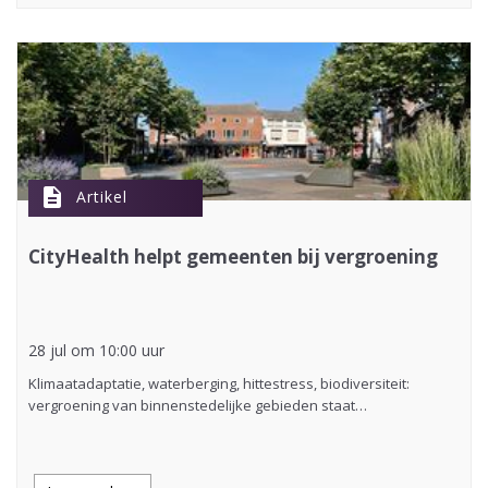
description
Artikel
CityHealth helpt gemeenten bij vergroening
28 jul om 10:00 uur
Klimaatadaptatie, waterberging, hittestress, biodiversiteit:
vergroening van binnenstedelijke gebieden staat…