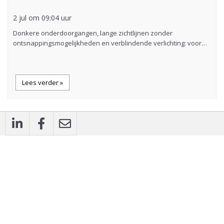
2 jul om 09:04 uur
Donkere onderdoorgangen, lange zichtlijnen zonder
ontsnappingsmogelijkheden en verblindende verlichting: voor…
Lees verder »
description
Artikel
Brede coalitie vraagt om landelijke
groennormen voor hittebestendige steden