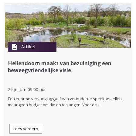
description
Artikel
Hellendoorn maakt van bezuiniging een
beweegvriendelijke visie
29 jul om 09:00 uur
Een enorme vervangingsgolf van verouderde speeltoestellen,
maar geen budget om die op te vangen. Voor de…
Lees verder »