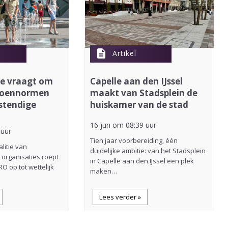
description
Artikel
ie vraagt om
Capelle aan den IJssel
groennormen
maakt van Stadsplein de
stendige
huiskamer van de stad
16 jun om 08:39 uur
 uur
Tien jaar voorbereiding, één
litie van
duidelijke ambitie: van het Stadsplein
 organisaties roept
in Capelle aan den IJssel een plek
O op tot wettelijk
maken…
Lees verder »