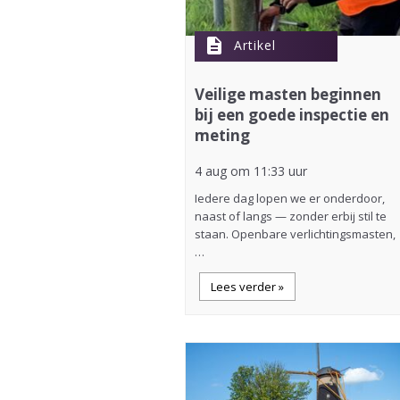
description
Artikel
Veilige masten beginnen
bij een goede inspectie en
meting
4 aug om 11:33 uur
Iedere dag lopen we er onderdoor,
naast of langs — zonder erbij stil te
staan. Openbare verlichtingsmasten,
…
Lees verder »