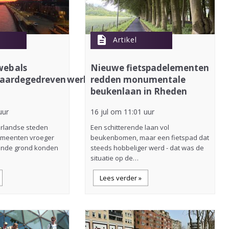
description
Artikel
eb als
Nieuwe fietspadelementen
waardegedreven werken
redden monumentale
beukenlaan in Rheden
uur
16 jul om 11:01 uur
erlandse steden
Een schitterende laan vol
emeenten vroeger
beukenbomen, maar een fietspad dat
ende grond konden
steeds hobbeliger werd - dat was de
situatie op de…
Lees verder »