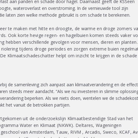
rlast aan panden en schade door hagel. Daarnaast geeft de KSSeen
roogte, wateroverlast en overstroming. In de vernieuwde tool zijn
 die laten zien welke methode gebruikt is om schade te berekenen.
meer te maken met hitte en droogte, de warme en droge zomers v
ords. Ook korte hevige regen- en hagelbuien komen steeds vaker vo
ng hebben verschillende gevolgen voor mensen, dieren en planten
riolering tijdens droge periodes en zorgen extreme buien regelma
De Klimaatschadeschatter helpt om inzicht te krijgen in de schade
rbij de samenleving zich aanpast aan klimaatverandering en de effec
 jaren steeds meer aandacht. “Als we nu investeren in slimme oplossin
verandering beperken. Als we niets doen, wentelen we de schadekost
kt het vanuit de betrokken partijen.
rtgekomen uit de onderzoekslijn Klimaatbestendige Stad van het
programma Water en Klimaat (NKWK). Deltares, Wageningen
ogeschool van Amsterdam, Tauw, RIVM , Arcadis, Sweco, KCAF, A