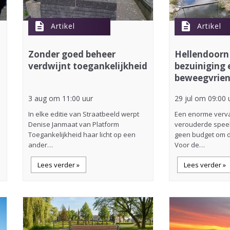
description
description
Artikel
Artikel
Zonder goed beheer
Hellendoorn
verdwijnt toegankelijkheid
bezuiniging 
beweegvriend
3 aug om 11:00 uur
29 jul om 09:00 
In elke editie van Straatbeeld werpt
Een enorme verva
Denise Janmaat van Platform
verouderde speel
Toegankelijkheid haar licht op een
geen budget om d
ander…
Voor de…
Lees verder »
Lees verder »