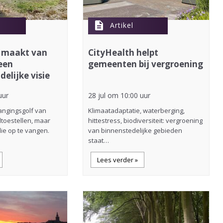
description
Artikel
 maakt van
CityHealth helpt
een
gemeenten bij vergroening
elijke visie
uur
28 jul om 10:00 uur
ngingsgolf van
Klimaatadaptatie, waterberging,
toestellen, maar
hittestress, biodiversiteit: vergroening
ie op te vangen.
van binnenstedelijke gebieden
staat…
Lees verder »