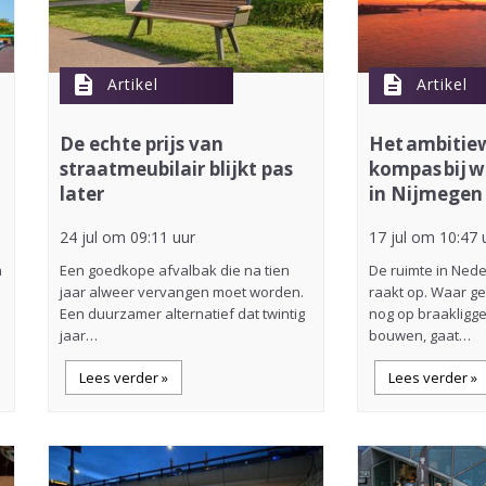
description
description
Artikel
Artikel
De echte prijs van
Het ambitiew
straatmeubilair blijkt pas
kompas bij 
later
in Nijmegen
24 jul om 09:11 uur
17 jul om 10:47 
n
Een goedkope afvalbak die na tien
De ruimte in Ned
jaar alweer vervangen moet worden.
raakt op. Waar g
Een duurzamer alternatief dat twintig
nog op braakligg
jaar…
bouwen, gaat…
Lees verder »
Lees verder »