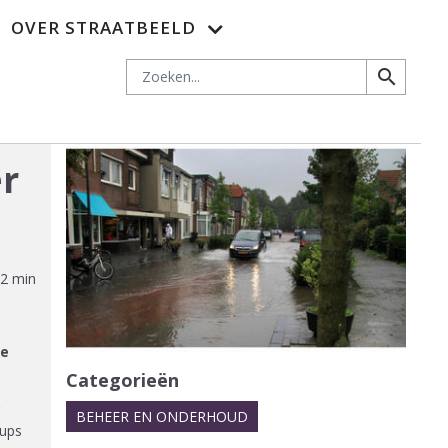
OVER STRAATBEELD
es
Adverteren
Nieuwsbrief
Abonnementen
Contact
Zoeken
search
er
2 min
de
Categorieën
BEHEER EN ONDERHOUD
rups