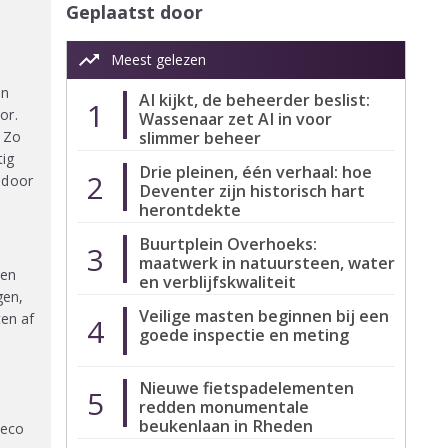
Geplaatst door
trending_up
Meest gelezen
an
AI kijkt, de beheerder beslist:
1
or.
Wassenaar zet AI in voor
slimmer beheer
. Zo
tig
Drie pleinen, één verhaal: hoe
2
 door
Deventer zijn historisch hart
herontdekte
Buurtplein Overhoeks:
3
maatwerk in natuursteen, water
ten
en verblijfskwaliteit
gen,
Veilige masten beginnen bij een
en af
4
goede inspectie en meting
Nieuwe fietspadelementen
5
redden monumentale
beukenlaan in Rheden
veco