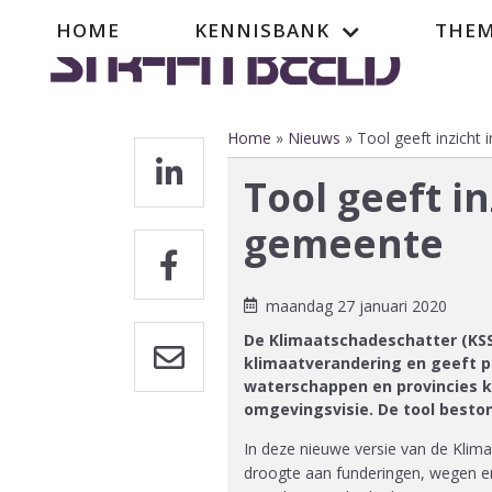
Overslaan
Hoofdnavigatie
HOME
KENNISBANK
THEM
en
naar
de
inhoud
gaan
Home
Nieuws
Tool geeft inzicht
Kruimelpad
Tool geeft i
gemeente
maandag 27 januari 2020
De Klimaatschadeschatter (KSS
klimaatverandering en geeft 
waterschappen en provincies ku
omgevingsvisie. De tool besto
In deze nieuwe versie van de Klim
droogte aan funderingen, wegen en