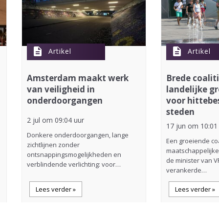
description
description
Artikel
Artikel
Amsterdam maakt werk
Brede coalit
van veiligheid in
landelijke 
onderdoorgangen
voor hittebe
steden
2 jul om 09:04 uur
17 jun om 10:01
Donkere onderdoorgangen, lange
Een groeiende coa
zichtlijnen zonder
maatschappelijke
ontsnappingsmogelijkheden en
de minister van VR
verblindende verlichting: voor…
verankerde…
Lees verder »
Lees verder »