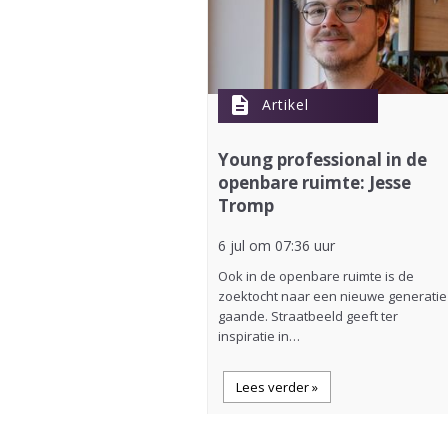
description
Artikel
Young professional in de
openbare ruimte: Jesse
Tromp
6 jul om 07:36 uur
Ook in de openbare ruimte is de
zoektocht naar een nieuwe generatie
gaande. Straatbeeld geeft ter
inspiratie in…
Lees verder »