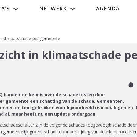
A'S
NETWERK
AGENDA
Vacatur
 in klimaatschade per gemeente
nzicht in klimaatschade p
timer
) bundelt de kennis over de schadekosten door
per gemeente een schatting van de schade. Gemeenten,
nnen de tool gebruiken voor bijvoorbeeld risicodialogen en 
nd al, maar heeft nu een update ondergaan.
aatschadeschatter zijn de volgende schades toegevoegd; schade door
 gemeentelijk groen, schade door bestrijding van de eikenprocessie