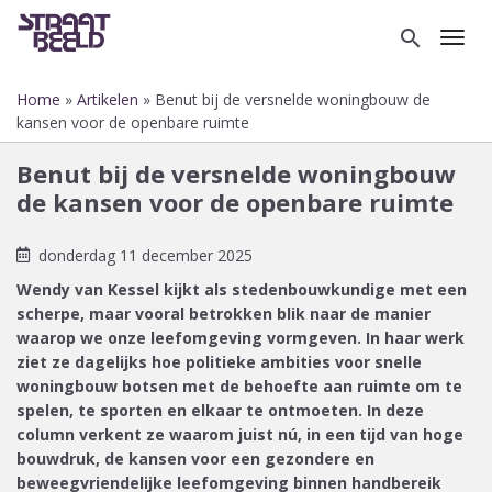
Overslaan
en
search
Toggl
naar
de
Home
Artikelen
Benut bij de versnelde woningbouw de
inhoud
Kruimelpad
kansen voor de openbare ruimte
gaan
Benut bij de versnelde woningbouw
de kansen voor de openbare ruimte
donderdag 11 december 2025
Wendy van Kessel kijkt als stedenbouwkundige met een
scherpe, maar vooral betrokken blik naar de manier
waarop we onze leefomgeving vormgeven. In haar werk
ziet ze dagelijks hoe politieke ambities voor snelle
woningbouw botsen met de behoefte aan ruimte om te
spelen, te sporten en elkaar te ontmoeten. In deze
column verkent ze waarom juist nú, in een tijd van hoge
bouwdruk, de kansen voor een gezondere en
beweegvriendelijke leefomgeving binnen handbereik