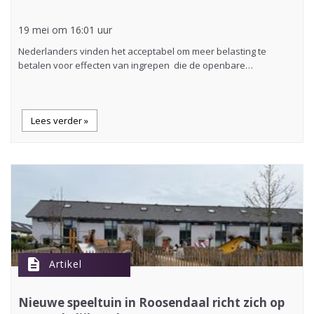
19 mei om 16:01 uur
Nederlanders vinden het acceptabel om meer belasting te
betalen voor effecten van ingrepen die de openbare…
Lees verder »
description
Artikel
Nieuwe speeltuin in Roosendaal richt zich op