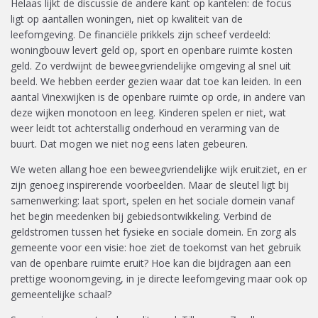
Helaas lijkt de discussie de andere kant op kantelen: de focus
ligt op aantallen woningen, niet op kwaliteit van de
leefomgeving. De financiële prikkels zijn scheef verdeeld:
woningbouw levert geld op, sport en openbare ruimte kosten
geld. Zo verdwijnt de beweegvriendelijke omgeving al snel uit
beeld. We hebben eerder gezien waar dat toe kan leiden. In een
aantal Vinexwijken is de openbare ruimte op orde, in andere van
deze wijken monotoon en leeg. Kinderen spelen er niet, wat
weer leidt tot achterstallig onderhoud en verarming van de
buurt. Dat mogen we niet nog eens laten gebeuren.
We weten allang hoe een beweegvriendelijke wijk eruitziet, en er
zijn genoeg inspirerende voorbeelden. Maar de sleutel ligt bij
samenwerking: laat sport, spelen en het sociale domein vanaf
het begin meedenken bij gebiedsontwikkeling. Verbind de
geldstromen tussen het fysieke en sociale domein. En zorg als
gemeente voor een visie: hoe ziet de toekomst van het gebruik
van de openbare ruimte eruit? Hoe kan die bijdragen aan een
prettige woonomgeving, in je directe leefomgeving maar ook op
gemeentelijke schaal?