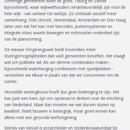
Sommige gemeenten doen dit goed. Tilburg en Zwolle
bijvoorbeeld, waar wijkwethouders verantwoordelijk zijn voor de
hele wijk - van verkeer tot welzijn. Zo ontstaat vanzelf meer
samenhang. Ook Utrecht, Veenendaal, Amsterdam en Den Haag
laten zien dat het kan: met barcodes, puntensystemen en
integrale visies waarin bewegen en ontmoeten onderdeel zijn
van de planvorming.
De nieuwe Omgevingswet biedt bovendien meer
sturingsmogelijkheden dan veel gemeenten beseffen. Het vraagt
wel om politieke wil. Als we slimme combinaties maken -
bijvoorbeeld waterberging combineren met speelplekken -
versterken we elkaar in plaats van dat we concurreren om de
ruimte.
Versnelde woningbouw hoeft dus geen bedreiging te zijn. Het
kan juist een kans zijn om opnieuw te denken over de inrichting
van Nederland. Maar dan moeten we wel durven sturen op
kwaliteit. Want bouwen is belangrijk, maar goed wonen kan
alleen met een gezonde leefomgeving.
Wendy van Kessel is projectleider en stedenbouwkundige bij