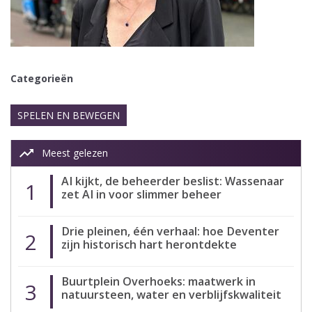
Categorieën
SPELEN EN BEWEGEN
trending_up
Meest gelezen
AI kijkt, de beheerder beslist: Wassenaar
1
zet AI in voor slimmer beheer
Drie pleinen, één verhaal: hoe Deventer
2
zijn historisch hart herontdekte
Buurtplein Overhoeks: maatwerk in
3
natuursteen, water en verblijfskwaliteit