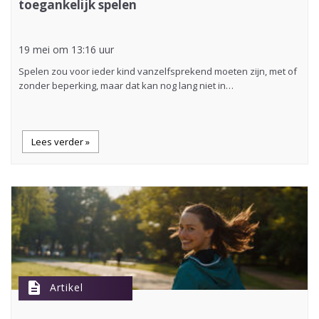
toegankelijk spelen
19 mei om 13:16 uur
Spelen zou voor ieder kind vanzelfsprekend moeten zijn, met of
zonder beperking, maar dat kan nog lang niet in…
Lees verder »
description
Artikel