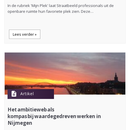
In de rubriek 'Mijn Plek' laat Straatbeeld professionals uit de
openbare ruimte hun favoriete plek zien. Deze…
Lees verder »
description
Artikel
Het ambitieweb als
kompas bij waardegedreven werken in
Nijmegen