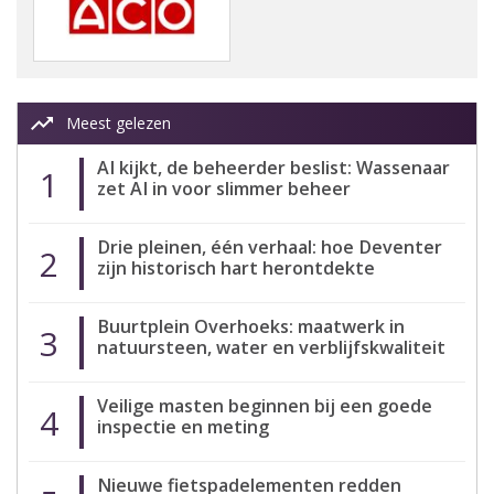
trending_up
Meest gelezen
AI kijkt, de beheerder beslist: Wassenaar
1
zet AI in voor slimmer beheer
Drie pleinen, één verhaal: hoe Deventer
2
zijn historisch hart herontdekte
Buurtplein Overhoeks: maatwerk in
3
natuursteen, water en verblijfskwaliteit
Veilige masten beginnen bij een goede
4
inspectie en meting
Nieuwe fietspadelementen redden