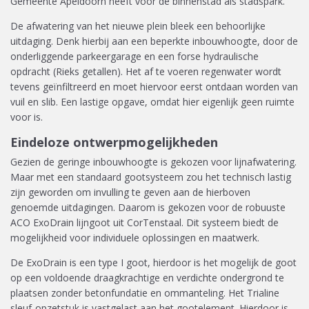
Gemeente Apeldoorn heeft voor de binnenstad als stadspark.
De afwatering van het nieuwe plein bleek een behoorlijke
uitdaging. Denk hierbij aan een beperkte inbouwhoogte, door de
onderliggende parkeergarage en een forse hydraulische
opdracht (Rieks getallen). Het af te voeren regenwater wordt
tevens geïnfiltreerd en moet hiervoor eerst ontdaan worden van
vuil en slib. Een lastige opgave, omdat hier eigenlijk geen ruimte
voor is.
Eindeloze ontwerpmogelijkheden
Gezien de geringe inbouwhoogte is gekozen voor lijnafwatering.
Maar met een standaard gootsysteem zou het technisch lastig
zijn geworden om invulling te geven aan de hierboven
genoemde uitdagingen. Daarom is gekozen voor de robuuste
ACO ExoDrain lijngoot uit CorTenstaal. Dit systeem biedt de
mogelijkheid voor individuele oplossingen en maatwerk.
De ExoDrain is een type I goot, hierdoor is het mogelijk de goot
op een voldoende draagkrachtige en verdichte ondergrond te
plaatsen zonder betonfundatie en ommanteling. Het Trialine
sleuf-opzetstuk is vastgelast aan het gootelement. Hierdoor is