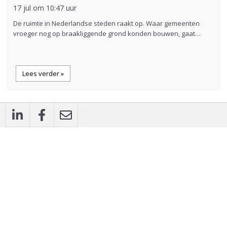
17 jul om 10:47 uur
De ruimte in Nederlandse steden raakt op. Waar gemeenten
vroeger nog op braakliggende grond konden bouwen, gaat…
Lees verder »
description
Artikel
Nieuwe fietspadelementen redden
monumentale beukenlaan in Rheden