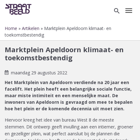
Overslaan
en
search
Toggl
naar
de
Home
Artikelen
Marktplein Apeldoorn klimaat- en
inhoud
Kruimelpad
toekomstbestendig
gaan
Marktplein Apeldoorn klimaat- en
toekomstbestendig
maandag 29 augustus 2022
Het Marktplein van Apeldoorn verdiende na 20 jaar een
facelift. Het plein heeft een belangrijke sociale functie,
maar miste intimiteit en een menselijke maat. De
inwoners van Apeldoorn is gevraagd om mee te bepalen
hoe het plein er de komende decennia uit moet zien.
Hiervoor kreeg het idee van bureau West 8 de meeste
stemmen. Dit ontwerp geeft invulling aan een intiemer, groener
en gezelliger plein, wat perfect aansluit bij de plannen die