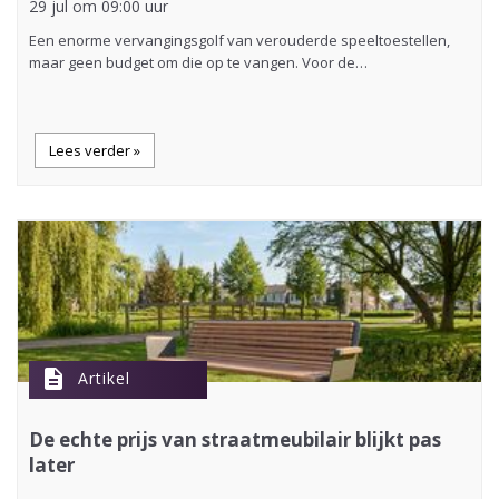
29 jul om 09:00 uur
Een enorme vervangingsgolf van verouderde speeltoestellen,
maar geen budget om die op te vangen. Voor de…
Lees verder »
description
Artikel
De echte prijs van straatmeubilair blijkt pas
later