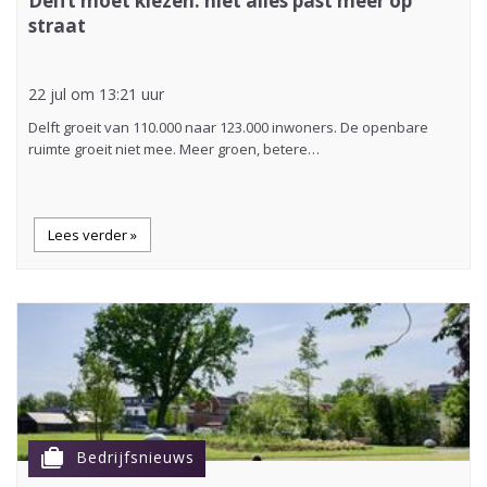
Delft moet kiezen: niet alles past meer op
straat
22 jul om 13:21 uur
Delft groeit van 110.000 naar 123.000 inwoners. De openbare
ruimte groeit niet mee. Meer groen, betere…
Lees verder »
cases
Bedrijfsnieuws