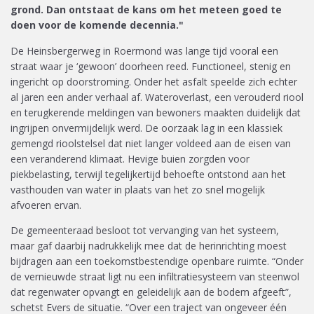
grond. Dan ontstaat de kans om het meteen goed te
doen voor de komende decennia."
De Heinsbergerweg in Roermond was lange tijd vooral een
straat waar je ‘gewoon’ doorheen reed. Functioneel, stenig en
ingericht op doorstroming. Onder het asfalt speelde zich echter
al jaren een ander verhaal af. Wateroverlast, een verouderd riool
en terugkerende meldingen van bewoners maakten duidelijk dat
ingrijpen onvermijdelijk werd. De oorzaak lag in een klassiek
gemengd rioolstelsel dat niet langer voldeed aan de eisen van
een veranderend klimaat. Hevige buien zorgden voor
piekbelasting, terwijl tegelijkertijd behoefte ontstond aan het
vasthouden van water in plaats van het zo snel mogelijk
afvoeren ervan.
De gemeenteraad besloot tot vervanging van het systeem,
maar gaf daarbij nadrukkelijk mee dat de herinrichting moest
bijdragen aan een toekomstbestendige openbare ruimte. “Onder
de vernieuwde straat ligt nu een infiltratiesysteem van steenwol
dat regenwater opvangt en geleidelijk aan de bodem afgeeft”,
schetst Evers de situatie. “Over een traject van ongeveer één