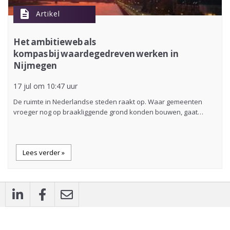
description
Artikel
Het ambitieweb als
kompas bij waardegedreven werken in
Nijmegen
17 jul om 10:47 uur
De ruimte in Nederlandse steden raakt op. Waar gemeenten
vroeger nog op braakliggende grond konden bouwen, gaat…
Lees verder »