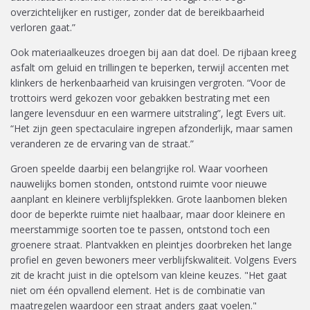
overzichtelijker en rustiger, zonder dat de bereikbaarheid
verloren gaat.”
Ook materiaalkeuzes droegen bij aan dat doel. De rijbaan kreeg
asfalt om geluid en trillingen te beperken, terwijl accenten met
klinkers de herkenbaarheid van kruisingen vergroten. “Voor de
trottoirs werd gekozen voor gebakken bestrating met een
langere levensduur en een warmere uitstraling”, legt Evers uit.
“Het zijn geen spectaculaire ingrepen afzonderlijk, maar samen
veranderen ze de ervaring van de straat.”
Groen speelde daarbij een belangrijke rol. Waar voorheen
nauwelijks bomen stonden, ontstond ruimte voor nieuwe
aanplant en kleinere verblijfsplekken. Grote laanbomen bleken
door de beperkte ruimte niet haalbaar, maar door kleinere en
meerstammige soorten toe te passen, ontstond toch een
groenere straat. Plantvakken en pleintjes doorbreken het lange
profiel en geven bewoners meer verblijfskwaliteit. Volgens Evers
zit de kracht juist in die optelsom van kleine keuzes. "Het gaat
niet om één opvallend element. Het is de combinatie van
maatregelen waardoor een straat anders gaat voelen."