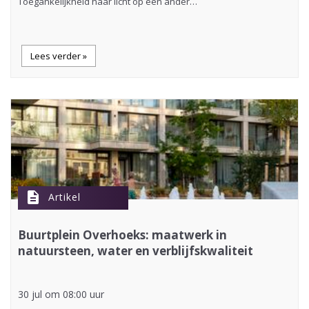
Toegankelijkheid haar licht op een ander…
Lees verder »
description
Artikel
Buurtplein Overhoeks: maatwerk in
natuursteen, water en verblijfskwaliteit
30 jul om 08:00 uur