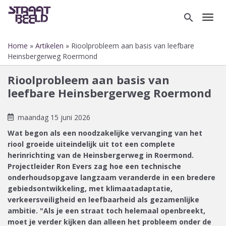
Overslaan
en
search
Toggl
naar
de
Home
Artikelen
Rioolprobleem aan basis van leefbare
inhoud
Kruimelpad
Heinsbergerweg Roermond
gaan
Rioolprobleem aan basis van
leefbare Heinsbergerweg Roermond
maandag 15 juni 2026
Wat begon als een noodzakelijke vervanging van het
riool groeide uiteindelijk uit tot een complete
herinrichting van de Heinsbergerweg in Roermond.
Projectleider Ron Evers zag hoe een technische
onderhoudsopgave langzaam veranderde in een bredere
gebiedsontwikkeling, met klimaatadaptatie,
verkeersveiligheid en leefbaarheid als gezamenlijke
ambitie. "Als je een straat toch helemaal openbreekt,
moet je verder kijken dan alleen het probleem onder de