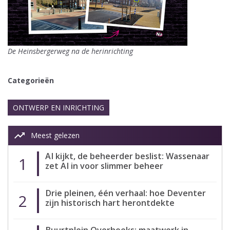
De Heinsbergerweg na de herinrichting
Categorieën
ONTWERP EN INRICHTING
trending_up
Meest gelezen
AI kijkt, de beheerder beslist: Wassenaar
1
zet AI in voor slimmer beheer
Drie pleinen, één verhaal: hoe Deventer
2
zijn historisch hart herontdekte