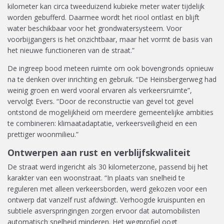
kilometer kan circa tweeduizend kubieke meter water tijdelijk
worden gebufferd. Daarmee wordt het riool ontlast en blijft
water beschikbaar voor het grondwatersysteem. Voor
voorbijgangers is het onzichtbaar, maar het vormt de basis van
het nieuwe functioneren van de straat.”
De ingreep bood meteen ruimte om ook bovengronds opnieuw
na te denken over inrichting en gebruik. “De Heinsbergerweg had
weinig groen en werd vooral ervaren als verkeersruimte”,
vervolgt Evers. “Door de reconstructie van gevel tot gevel
ontstond de mogelijkheid om meerdere gemeentelijke ambities
te combineren: klimaatadaptatie, verkeersveiligheid en een
prettiger woonmilieu.”
Ontwerpen aan rust en verblijfskwaliteit
De straat werd ingericht als 30 kilometerzone, passend bij het
karakter van een woonstraat. “In plaats van snelheid te
reguleren met alleen verkeersborden, werd gekozen voor een
ontwerp dat vanzelf rust afdwingt. Verhoogde kruispunten en
subtiele asverspringingen zorgen ervoor dat automobilisten
automatisch snelheid minderen. Het wegprofiel oogt