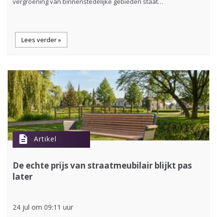
vergroening van binnenstedelijke gebieden staat…
Lees verder »
description
Artikel
De echte prijs van straatmeubilair blijkt pas
later
24 jul om 09:11 uur