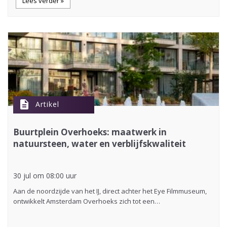
Lees verder »
description
Artikel
Buurtplein Overhoeks: maatwerk in
natuursteen, water en verblijfskwaliteit
30 jul om 08:00 uur
Aan de noordzijde van het IJ, direct achter het Eye Filmmuseum,
ontwikkelt Amsterdam Overhoeks zich tot een…