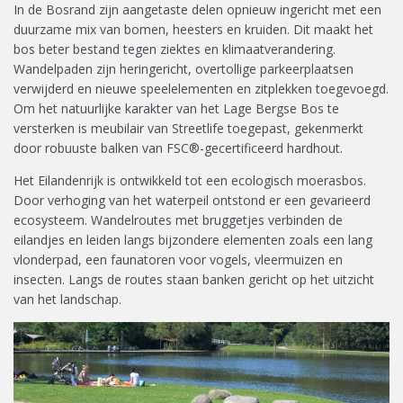
In de Bosrand zijn aangetaste delen opnieuw ingericht met een
duurzame mix van bomen, heesters en kruiden. Dit maakt het
bos beter bestand tegen ziektes en klimaatverandering.
Wandelpaden zijn heringericht, overtollige parkeerplaatsen
verwijderd en nieuwe speelelementen en zitplekken toegevoegd.
Om het natuurlijke karakter van het Lage Bergse Bos te
versterken is meubilair van Streetlife toegepast, gekenmerkt
door robuuste balken van FSC®-gecertificeerd hardhout.
Het Eilandenrijk is ontwikkeld tot een ecologisch moerasbos.
Door verhoging van het waterpeil ontstond er een gevarieerd
ecosysteem. Wandelroutes met bruggetjes verbinden de
eilandjes en leiden langs bijzondere elementen zoals een lang
vlonderpad, een faunatoren voor vogels, vleermuizen en
insecten. Langs de routes staan banken gericht op het uitzicht
van het landschap.