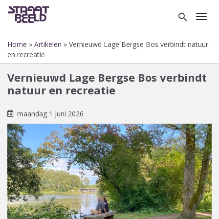
Overslaan
en
search
Toggl
naar
de
Home
Artikelen
Vernieuwd Lage Bergse Bos verbindt natuur
inhoud
Kruimelpad
en recreatie
gaan
Vernieuwd Lage Bergse Bos verbindt
natuur en recreatie
maandag 1 juni 2026