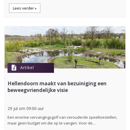
Lees verder »
description
Artikel
Hellendoorn maakt van bezuiniging een
beweegvriendelijke visie
29 jul om 09:00 uur
Een enorme vervangingsgolf van verouderde speeltoestellen,
maar geen budget om die op te vangen. Voor de…