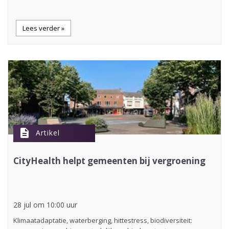
Lees verder »
description
Artikel
CityHealth helpt gemeenten bij vergroening
28 jul om 10:00 uur
Klimaatadaptatie, waterberging, hittestress, biodiversiteit: