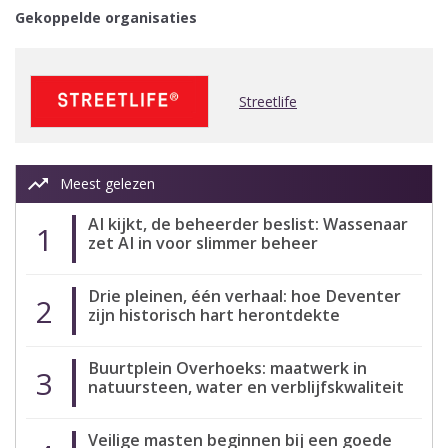
Gekoppelde organisaties
Streetlife
trending_up
Meest gelezen
AI kijkt, de beheerder beslist: Wassenaar
1
zet AI in voor slimmer beheer
Drie pleinen, één verhaal: hoe Deventer
2
zijn historisch hart herontdekte
Buurtplein Overhoeks: maatwerk in
3
natuursteen, water en verblijfskwaliteit
Veilige masten beginnen bij een goede