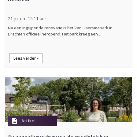
21 jul om 15:11 uur
Na een ingrijpende renovatie is het Van Haersmapark in
Drachten officieel heropend. Het park kreeg een…
Lees verder »
description
Artikel