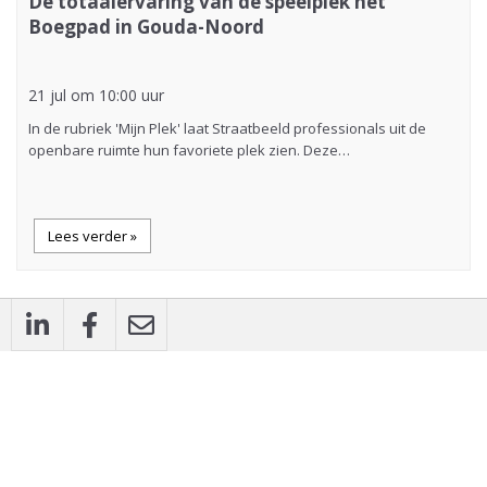
De totaalervaring van de speelplek het
Boegpad in Gouda-Noord
21 jul om 10:00 uur
In de rubriek 'Mijn Plek' laat Straatbeeld professionals uit de
openbare ruimte hun favoriete plek zien. Deze…
Lees verder »
description
Artikel